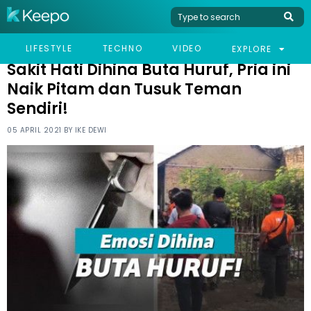
HOME
VIRAL
SAKIT HATI DIHINA BUTA HURUF, PRIA INI NAIK PITAM DAN TUSUK
LIFESTYLE
TECHNO
VIDEO
EXPLORE
TEMAN SENDIRI!
Sakit Hati Dihina Buta Huruf, Pria ini
Naik Pitam dan Tusuk Teman
Sendiri!
05 APRIL 2021 BY
IKE DEWI