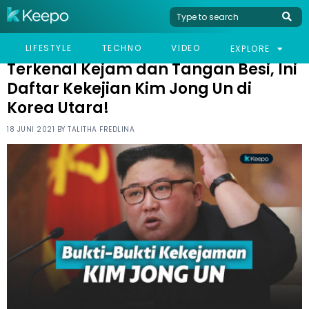
HOME
NEWS
TERKENAL KEJAM DAN TANGAN BESI, INI DAFTAR KEKEJIAN KIM
LIFESTYLE
TECHNO
VIDEO
EXPLORE
JONG UN DI KOREA UTARA!
Terkenal Kejam dan Tangan Besi, Ini
Daftar Kekejian Kim Jong Un di
Korea Utara!
18 JUNI 2021 BY
TALITHA FREDLINA