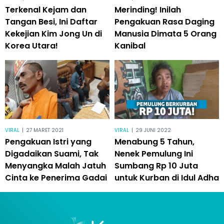
Terkenal Kejam dan
Merinding! Inilah
Tangan Besi, Ini Daftar
Pengakuan Rasa Daging
Kekejian Kim Jong Un di
Manusia Dimata 5 Orang
Korea Utara!
Kanibal
VIRAL
|
27 MARET 2021
VIRAL
|
29 JUNI 2022
Pengakuan Istri yang
Menabung 5 Tahun,
Digadaikan Suami, Tak
Nenek Pemulung Ini
Menyangka Malah Jatuh
Sumbang Rp 10 Juta
Cinta ke Penerima Gadai
untuk Kurban di Idul Adha