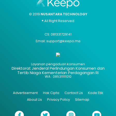
© 2019
NUSANTARA TECHNOLOGY
® All Right Reserved
CS: 081331729141
Email: support@keepo.me
Layanan pengaduan konsumen
Direktorat Jenderal Perlindungan Konsumen dan
Tertib Niaga Kementerian Perdagangan RI
WA : 085311111010
Advertisement
Hak Cipta
Contact Us
Kode Etik
About Us
Privacy Policy
Sitemap