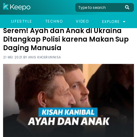
HOME
VIRAL
SEREM! AYAH DAN ANAK DI UKRAINA DITANGKAP POLISI KARENA
LIFESTYLE
TECHNO
VIDEO
EXPLORE
MAKAN SUP DAGING MANUSIA
Serem! Ayah dan Anak di Ukraina
Ditangkap Polisi karena Makan Sup
Daging Manusia
21 MEI 2021 BY
ANIS KHOERUNNISA