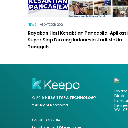
NEWS
|
01 OKTOBER 2021
Rayakan Hari Kesaktian Pancasila, Aplikasi
Super Siap Dukung Indonesia Jadi Makin
Tangguh
Layana
Direkt
© 2019
NUSANTARA TECHNOLOGY
Konsu
® All Right Reserved
Kemen
WA : 085
CS: 081331729141
Email: support@keepo.me