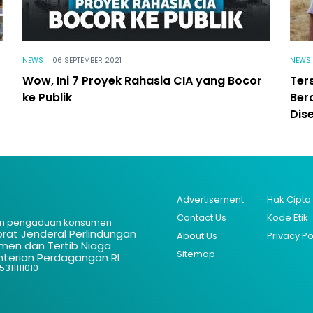
NEWS
|
06 SEPTEMBER 2021
NEWS
Wow, Ini 7 Proyek Rahasia CIA yang Bocor
Ter
ke Publik
Ber
Dis
Advertisement
Hak Cipta
Contact Us
Kode Etik
n pengaduan konsumen
orat Jenderal Perlindungan
About Us
Privacy Po
men dan Tertib Niaga
Sitemap
terian Perdagangan RI
311111010