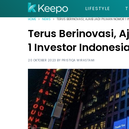
LIFESTYLE
T
HOME
NEWS
TERUS BERINOVASI, AJAIB JADI PILIHAN NOMOR 1 
Terus Berinovasi, A
1 Investor Indonesi
20 OKTOBER 2023 BY
PRISTIQA WIRASTAMI