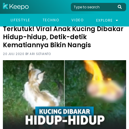
HOME
VIRAL
TERKUTUK! VIRAL ANAK KUCING DIBAKAR HIDUP-HIDUP, DETIK-
LIFESTYLE
TECHNO
VIDEO
EXPLORE
DETIK KEMATIANNYA BIKIN NANGIS
Terkutuk! Viral Anak Kucing Dibakar
Hidup-hidup, Detik-detik
Kematiannya Bikin Nangis
20 JULI 2020 BY
ARI SETIANTO