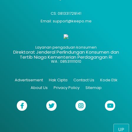
CS: 081331729141
Email: support@keepo.me
Layanan pengaduan konsumen
Direktorat Jenderal Perlindungan Konsumen dan
Tertib Niaga Kementerian Perdagangan RI
WA : 085311111010
Advertisement
Hak Cipta
Contact Us
Kode Etik
About Us
Privacy Policy
Sitemap
UP