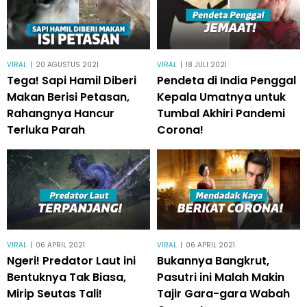
VIRAL
|
20 AGUSTUS 2021
VIRAL
|
18 JULI 2021
Tega! Sapi Hamil Diberi
Pendeta di India Penggal
Makan Berisi Petasan,
Kepala Umatnya untuk
Rahangnya Hancur
Tumbal Akhiri Pandemi
Terluka Parah
Corona!
VIRAL
|
06 APRIL 2021
VIRAL
|
06 APRIL 2021
Ngeri! Predator Laut ini
Bukannya Bangkrut,
Bentuknya Tak Biasa,
Pasutri ini Malah Makin
Mirip Seutas Tali!
Tajir Gara-gara Wabah