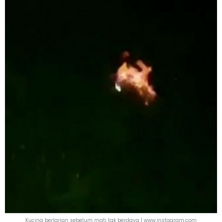
Kucing berlarian sebelum mati tak berdaya | www.instagram.com