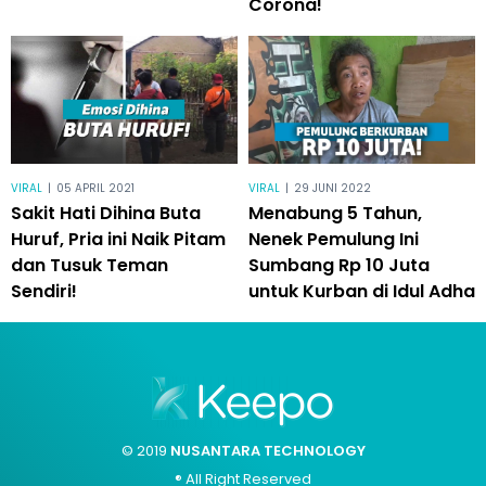
Corona!
VIRAL
|
05 APRIL 2021
VIRAL
|
29 JUNI 2022
Sakit Hati Dihina Buta
Menabung 5 Tahun,
Huruf, Pria ini Naik Pitam
Nenek Pemulung Ini
dan Tusuk Teman
Sumbang Rp 10 Juta
Sendiri!
untuk Kurban di Idul Adha
© 2019
NUSANTARA TECHNOLOGY
® All Right Reserved