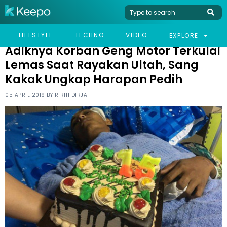
HOME
VIRAL
ADIKNYA KORBAN GENG MOTOR TERKULAI LEMAS SAAT RAYAKAN
LIFESTYLE
TECHNO
VIDEO
EXPLORE
ULTAH, SANG KAKAK UNGKAP HARAPAN PEDIH
Adiknya Korban Geng Motor Terkulai
Lemas Saat Rayakan Ultah, Sang
Kakak Ungkap Harapan Pedih
05 APRIL 2019 BY
RIRIH DIRJA