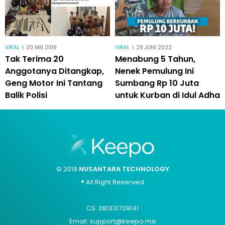
VIRAL
|
20 MEI 2019
VIRAL
|
29 JUNI 2022
Tak Terima 20
Menabung 5 Tahun,
Anggotanya Ditangkap,
Nenek Pemulung Ini
Geng Motor Ini Tantang
Sumbang Rp 10 Juta
Balik Polisi
untuk Kurban di Idul Adha
© 2019
NUSANTARA TECHNOLOGY
® All Right Reserved
CS: 081331729141
Email: support@keepo.me