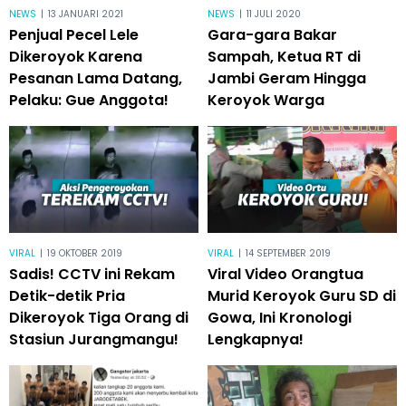
NEWS
|
13 JANUARI 2021
NEWS
|
11 JULI 2020
Penjual Pecel Lele
Gara-gara Bakar
Dikeroyok Karena
Sampah, Ketua RT di
Pesanan Lama Datang,
Jambi Geram Hingga
Pelaku: Gue Anggota!
Keroyok Warga
VIRAL
|
19 OKTOBER 2019
VIRAL
|
14 SEPTEMBER 2019
Sadis! CCTV ini Rekam
Viral Video Orangtua
Detik-detik Pria
Murid Keroyok Guru SD di
Dikeroyok Tiga Orang di
Gowa, Ini Kronologi
Stasiun Jurangmangu!
Lengkapnya!