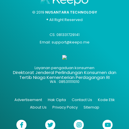
© 2019
NUSANTARA TECHNOLOGY
® All Right Reserved
CS: 081331729141
Email: support@keepo.me
Layanan pengaduan konsumen
Direktorat Jenderal Perlindungan Konsumen dan
Tertib Niaga Kementerian Perdagangan RI
WA : 085311111010
Advertisement
Hak Cipta
Contact Us
Kode Etik
About Us
Privacy Policy
Sitemap