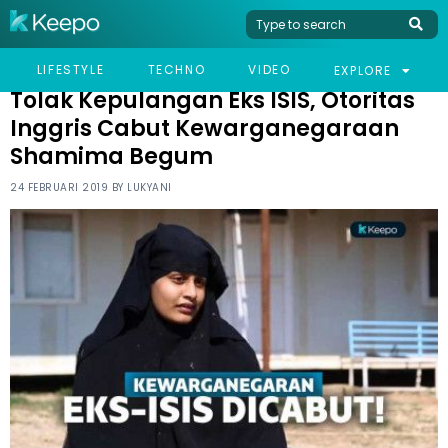
HOME
NEWS
TOLAK KEPULANGAN EKS ISIS, OTORITAS INGGRIS CABUT
LIFESTYLE
TECHNO
VIDEO
EXPLORE
KEWARGANEGARAAN SHAMIMA BEGUM
Tolak Kepulangan Eks ISIS, Otoritas
Inggris Cabut Kewarganegaraan
Shamima Begum
24 FEBRUARI 2019 BY
LUKYANI