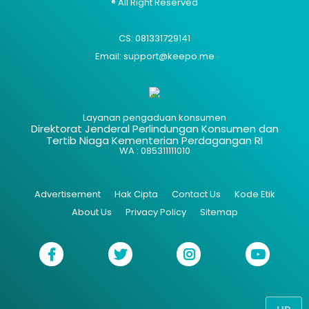
® All Right Reserved
CS: 081331729141
Email: support@keepo.me
Layanan pengaduan konsumen
Direktorat Jenderal Perlindungan Konsumen dan
Tertib Niaga Kementerian Perdagangan RI
WA : 085311111010
Advertisement
Hak Cipta
Contact Us
Kode Etik
About Us
Privacy Policy
Sitemap