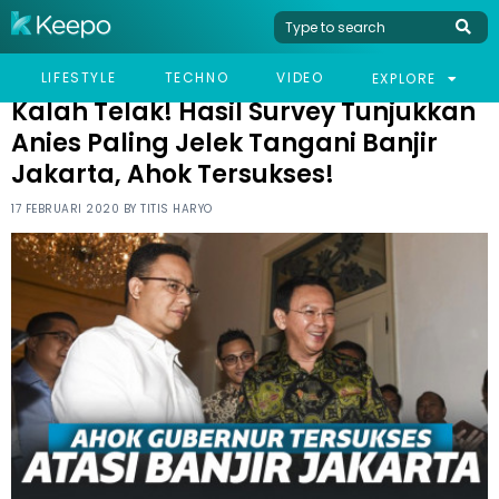
HOME
NEWS
KALAH TELAK! HASIL SURVEY TUNJUKKAN ANIES PALING JELEK
LIFESTYLE
TECHNO
VIDEO
EXPLORE
TANGANI BANJIR JAKARTA, AHOK TERSUKSES!
Kalah Telak! Hasil Survey Tunjukkan
Anies Paling Jelek Tangani Banjir
Jakarta, Ahok Tersukses!
17 FEBRUARI 2020 BY
TITIS HARYO