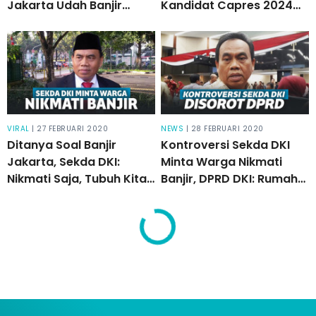
Jakarta Udah Banjir
Kandidat Capres 2024
Sejak Dulu!
Paling Potensial. Kok
Bisa?
VIRAL
| 27 FEBRUARI 2020
NEWS
| 28 FEBRUARI 2020
Ditanya Soal Banjir
Kontroversi Sekda DKI
Jakarta, Sekda DKI:
Minta Warga Nikmati
Nikmati Saja, Tubuh Kita
Banjir, DPRD DKI: Rumah
Dua Pertiga Persen Air
Dia Harus Kebanjiran
Dulu!