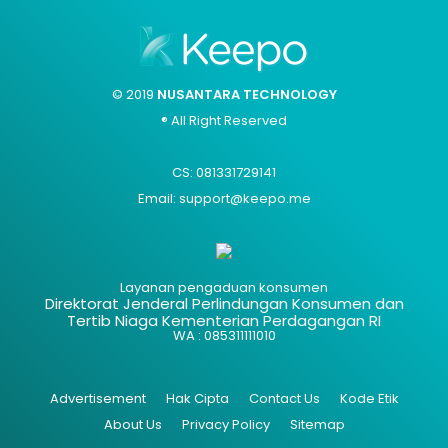
© 2019
NUSANTARA TECHNOLOGY
® All Right Reserved
CS: 081331729141
Email: support@keepo.me
Layanan pengaduan konsumen
Direktorat Jenderal Perlindungan Konsumen dan
Tertib Niaga Kementerian Perdagangan RI
WA : 085311111010
Advertisement
Hak Cipta
Contact Us
Kode Etik
About Us
Privacy Policy
Sitemap