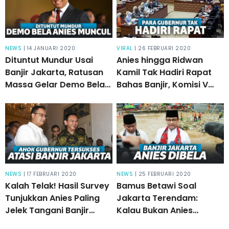
NEWS
| 14 JANUARI 2020
VIRAL
| 26 FEBRUARI 2020
Dituntut Mundur Usai
Anies hingga Ridwan
Banjir Jakarta, Ratusan
Kamil Tak Hadiri Rapat
Massa Gelar Demo Bela
Bahas Banjir, Komisi V
Anies di Balkot!
DPR: Tak Punya Hati
Nurani!
NEWS
| 17 FEBRUARI 2020
NEWS
| 25 FEBRUARI 2020
Kalah Telak! Hasil Survey
Bamus Betawi Soal
Tunjukkan Anies Paling
Jakarta Terendam:
Jelek Tangani Banjir
Kalau Bukan Anies
Jakarta, Ahok Tersukses!
Gubernur Sholeh, Banjir