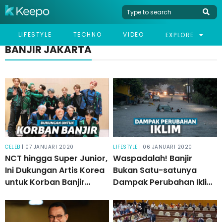
LIFESTYLE
TECHNO
VIDEO
EXPLORE
BANJIR JAKARTA
CELEB
| 07 JANUARI 2020
LIFESTYLE
| 06 JANUARI 2020
NCT hingga Super Junior,
Waspadalah! Banjir
Ini Dukungan Artis Korea
Bukan Satu-satunya
untuk Korban Banjir
Dampak Perubahan Iklim
Jabodetabek
Ekstrem