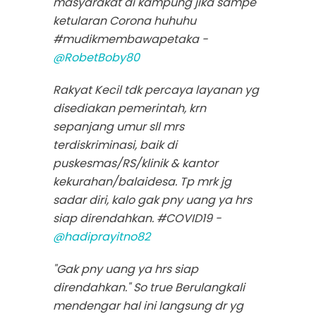
masyarakat di kampung jika sampe
ketularan Corona huhuhu
#mudikmembawapetaka -
@RobetBoby80
Rakyat Kecil tdk percaya layanan yg
disediakan pemerintah, krn
sepanjang umur sll mrs
terdiskriminasi, baik di
puskesmas/RS/klinik & kantor
kekurahan/balaidesa. Tp mrk jg
sadar diri, kalo gak pny uang ya hrs
siap direndahkan. #COVID19 -
@hadiprayitno82
"Gak pny uang ya hrs siap
direndahkan." So true Berulangkali
mendengar hal ini langsung dr yg