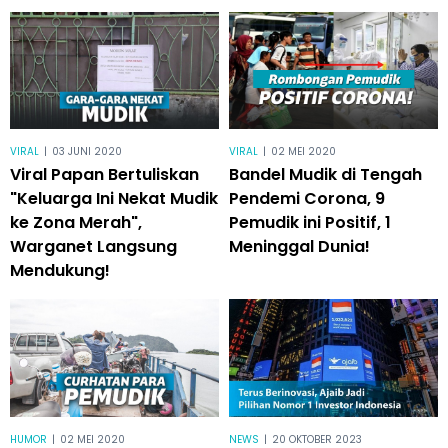
VIRAL
|
03 JUNI 2020
VIRAL
|
02 MEI 2020
Viral Papan Bertuliskan
Bandel Mudik di Tengah
"Keluarga Ini Nekat Mudik
Pendemi Corona, 9
ke Zona Merah",
Pemudik ini Positif, 1
Warganet Langsung
Meninggal Dunia!
Mendukung!
HUMOR
|
02 MEI 2020
NEWS
|
20 OKTOBER 2023