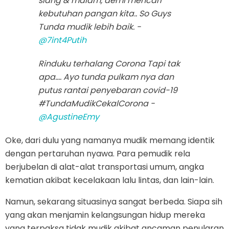
siang & malam, demi mencari
kebutuhan pangan kita.. So Guys
Tunda mudik lebih baik. -
@7int4Putih
Rinduku terhalang Corona Tapi tak
apa.... Ayo tunda pulkam nya dan
putus rantai penyebaran covid-19
#TundaMudikCekalCorona -
@AgustineEmy
Oke, dari dulu yang namanya mudik memang identik
dengan pertaruhan nyawa. Para pemudik rela
berjubelan di alat-alat transportasi umum, angka
kematian akibat kecelakaan lalu lintas, dan lain-lain.
Namun, sekarang situasinya sangat berbeda. Siapa sih
yang akan menjamin kelangsungan hidup mereka
yang terpaksa tidak mudik akibat ancaman penularan