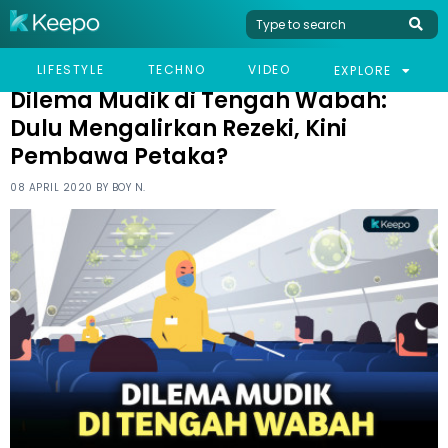
HOME
NEWS
DILEMA MUDIK DI TENGAH WABAH: DULU MENGALIRKAN REZEKI,
LIFESTYLE
TECHNO
VIDEO
EXPLORE
KINI PEMBAWA PETAKA?
Dilema Mudik di Tengah Wabah:
Dulu Mengalirkan Rezeki, Kini
Pembawa Petaka?
08 APRIL 2020 BY
BOY N.