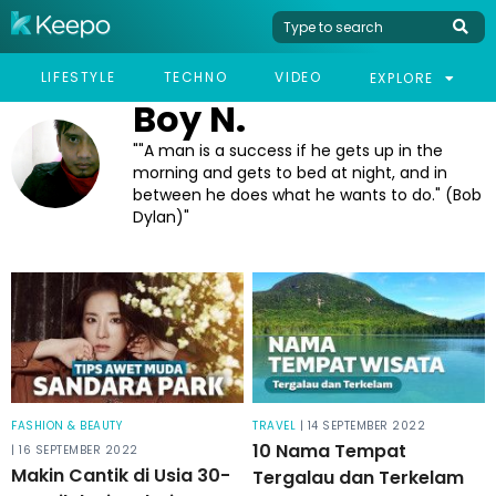
LIFESTYLE
TECHNO
VIDEO
EXPLORE
Boy N.
"A man is a success if he gets up in the
morning and gets to bed at night, and in
between he does what he wants to do." (Bob
Dylan)
FASHION & BEAUTY
TRAVEL
| 14 SEPTEMBER 2022
10 Nama Tempat
| 16 SEPTEMBER 2022
Makin Cantik di Usia 30-
Tergalau dan Terkelam