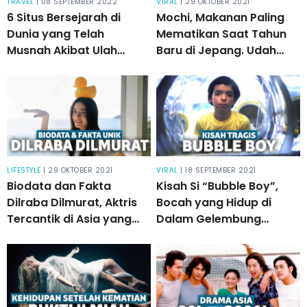
TRAVEL
| 08 SEPTEMBER 2022
VIRAL
| 29 OKTOBER 2021
6 Situs Bersejarah di
Mochi, Makanan Paling
Dunia yang Telah
Mematikan Saat Tahun
Musnah Akibat Ulah
Baru di Jepang. Udah
Manusia
Banyak Korban
Berjatuhan!
LIFESTYLE
| 29 OKTOBER 2021
VIRAL
| 18 SEPTEMBER 2021
Biodata dan Fakta
Kisah Si “Bubble Boy”,
Dilraba Dilmurat, Aktris
Bocah yang Hidup di
Tercantik di Asia yang
Dalam Gelembung
Mencuci Bajunya Sendiri
Seumur Hidup