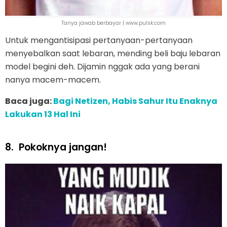
Tanya jawab berbayar | www.pulsk.com
Untuk mengantisipasi pertanyaan-pertanyaan
menyebalkan saat lebaran, mending beli baju lebaran
model begini deh. Dijamin nggak ada yang berani
nanya macem-macem.
Baca juga:
Bagi Netizen, Habis Sahur Itu Enaknya
Lakukan 13 Hal Ini
8.
Pokoknya jangan!