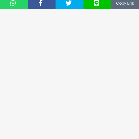
HUMOR
|
26 OKTOBER 2020
HUMOR
|
13 SEPTEMBER 2022
Copy Link
15 Meme MasterChef
15 Foto Ekspektasi Vs
Indonesia Ini Bikin Ngakak
Realita Selebgram Ini
Baca Komentar Para
Bikin Kalian Sadar Akan
Juri, Mau Masak Apa
Ilusi Sosial Media
Ngelawak sih?
© 2019
NUSANTARA TECHNOLOGY
® All Right Reserved
CS: 081331729141
Email: support@keepo.me