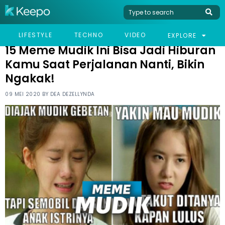
HOME
HUMOR
15 MEME MUDIK INI BISA JADI HIBURAN KAMU SAAT PERJALANAN
LIFESTYLE
TECHNO
VIDEO
EXPLORE
NANTI, BIKIN NGAKAK!
15 Meme Mudik Ini Bisa Jadi Hiburan
Kamu Saat Perjalanan Nanti, Bikin
Ngakak!
09 MEI 2020 BY
DEA DEZELLYNDA