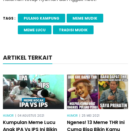
TAGS :
PULANG KAMPUNG
MEME MUDIK
MEME LUCU
TRADISI MUDIK
ARTIKEL TERKAIT
HUMOR
|
04 AGUSTUS 2021
HUMOR
|
25 MEI 2021
Kumpulan Meme Lucu
Ngenes! 13 Meme THR Ini
Anak IPA Vs IPS Ini Bikin
Cuma Bisa Bikin Kamu