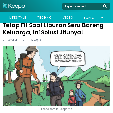
HOME
LIFESTYLE
TETAP FIT SAAT LIBURAN SERU BARENG KELUARGA, INI SOLUSI
LIFESTYLE
TECHNO
VIDEO
EXPLORE
JITUNYA!
Tetap Fit Saat Liburan Seru Bareng
Keluarga, Ini Solusi Jitunya!
29 NOVEMBER 2019 BY
AQUA
Keepo Komik | keepo.me