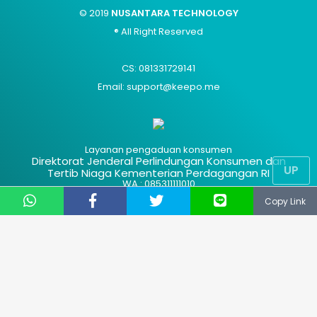
© 2019
NUSANTARA TECHNOLOGY
® All Right Reserved
CS: 081331729141
Email: support@keepo.me
Layanan pengaduan konsumen
Direktorat Jenderal Perlindungan Konsumen dan
UP
Tertib Niaga Kementerian Perdagangan RI
WA : 085311111010
Copy Link
Advertisement
Hak Cipta
Contact Us
Kode Etik
About Us
Privacy Policy
Sitemap