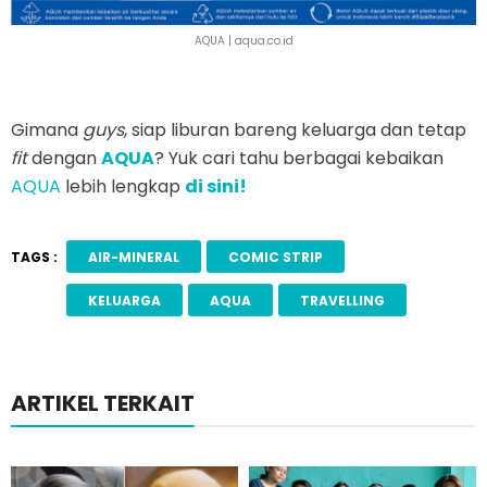
AQUA |
aqua.co.id
Gimana
guys
, siap liburan bareng keluarga dan tetap
fit
dengan
AQUA
? Yuk cari tahu berbagai kebaikan
AQUA
lebih lengkap
di sini!
TAGS :
AIR-MINERAL
COMIC STRIP
KELUARGA
AQUA
TRAVELLING
ARTIKEL TERKAIT