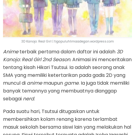
3D Kanojo: Real Girl | tigapuluhlimaadegan.wordpress.com
Anime
terbaik pertama dalam daftar ini adalah
3D
Kanojo: Real Girl 2nd Season
. Animasi ini menceritakan
tentang kisah Hikari Tsutsui. Ia adalah seorang anak
SMA yang memiliki ketertarikan pada gadis 2D yang
muncul di
anime
maupun
game
. Ia juga tidak memiliki
banyak temannya yang membuatnya dianggap
sebagai
nerd
.
Pada suatu hari, Tsutsui ditugaskan untuk
membersihkan kolam renang karena terlambat
masuk sekolah bersama siswi lain yang melakukan hal
serupa. Siswi tersebut ternyata adalah Iroha Igarashi,