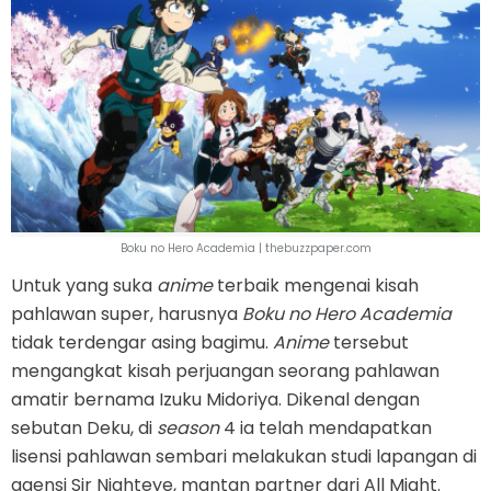
Boku no Hero Academia | thebuzzpaper.com
Untuk yang suka
anime
terbaik mengenai kisah
pahlawan super, harusnya
Boku no Hero Academia
tidak terdengar asing bagimu.
Anime
tersebut
mengangkat kisah perjuangan seorang pahlawan
amatir bernama Izuku Midoriya. Dikenal dengan
sebutan Deku, di
season
4 ia telah mendapatkan
lisensi pahlawan sembari melakukan studi lapangan di
agensi Sir Nighteye, mantan partner dari All Might.