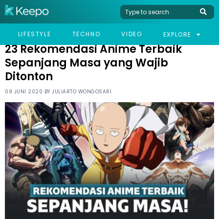
HOME
LIFESTYLE
23 REKOMENDASI ANIME TERBAIK SEPANJANG MASA YANG
LIFESTYLE
TECHNO
VIDEO
EXPLORE
WAJIB DITONTON
23 Rekomendasi Anime Terbaik
Sepanjang Masa yang Wajib
Ditonton
09 JUNI 2020 BY
JULIARTO WONGOSARI