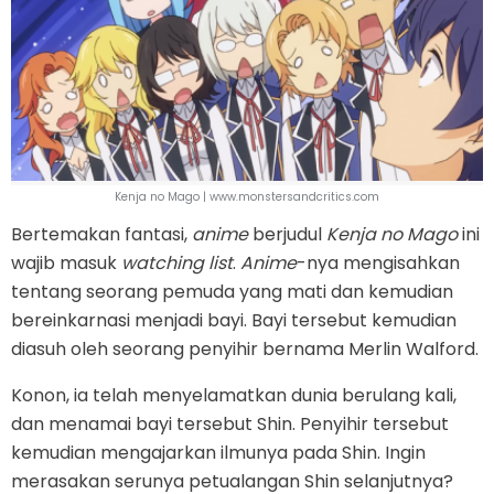
Kenja no Mago | www.monstersandcritics.com
Bertemakan fantasi,
anime
berjudul
Kenja no Mago
ini
wajib masuk
watching list
.
Anime
-nya mengisahkan
tentang seorang pemuda yang mati dan kemudian
bereinkarnasi menjadi bayi. Bayi tersebut kemudian
diasuh oleh seorang penyihir bernama Merlin Walford.
Konon, ia telah menyelamatkan dunia berulang kali,
dan menamai bayi tersebut Shin. Penyihir tersebut
kemudian mengajarkan ilmunya pada Shin. Ingin
merasakan serunya petualangan Shin selanjutnya?