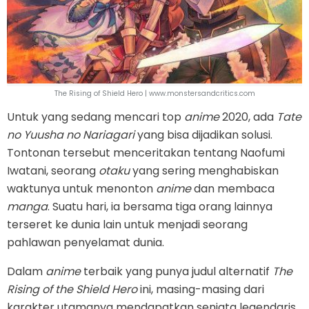
The Rising of Shield Hero | www.monstersandcritics.com
Untuk yang sedang mencari top
anime
2020, ada
Tate
no Yuusha no Nariagari
yang bisa dijadikan solusi.
Tontonan tersebut menceritakan tentang Naofumi
Iwatani, seorang
otaku
yang sering menghabiskan
waktunya untuk menonton
anime
dan membaca
manga
. Suatu hari, ia bersama tiga orang lainnya
terseret ke dunia lain untuk menjadi seorang
pahlawan penyelamat dunia.
Dalam
anime
terbaik yang punya judul alternatif
The
Rising of the Shield Hero
ini, masing-masing dari
karakter utamanya mendapatkan senjata legendaris.