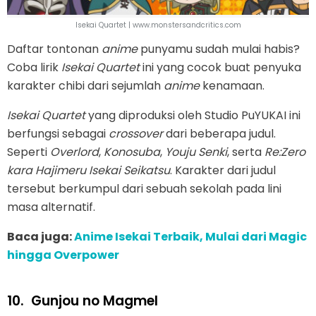
Isekai Quartet | www.monstersandcritics.com
Daftar tontonan
anime
punyamu sudah mulai habis?
Coba lirik
Isekai Quartet
ini yang cocok buat penyuka
karakter chibi dari sejumlah
anime
kenamaan.
Isekai Quartet
yang diproduksi oleh Studio PuYUKAI ini
berfungsi sebagai
crossover
dari beberapa judul.
Seperti
Overlord
,
Konosuba
,
Youju Senki
, serta
Re:Zero
kara Hajimeru Isekai Seikatsu
. Karakter dari judul
tersebut berkumpul dari sebuah sekolah pada lini
masa alternatif.
Baca juga:
Anime Isekai Terbaik, Mulai dari Magic
hingga Overpower
10.
Gunjou no Magmel