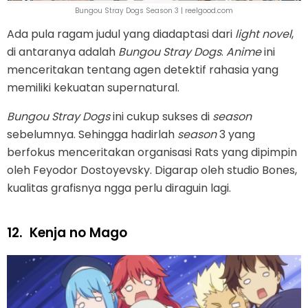
Bungou Stray Dogs Season 3 | reelgood.com
Ada pula ragam judul yang diadaptasi dari
light novel
,
di antaranya adalah
Bungou Stray Dogs
.
Anime
ini
menceritakan tentang agen detektif rahasia yang
memiliki kekuatan supernatural.
Bungou Stray Dogs
ini cukup sukses di
season
sebelumnya. Sehingga hadirlah
season
3 yang
berfokus menceritakan organisasi Rats yang dipimpin
oleh Feyodor Dostoyevsky. Digarap oleh studio Bones,
kualitas grafisnya ngga perlu diraguin lagi.
12.
Kenja no Mago