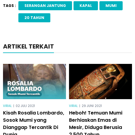
TAGS :
SERANGAN JANTUNG
KAPAL
MUMI
20 TAHUN
ARTIKEL TERKAIT
VIRAL
|
02 JULI 2021
VIRAL
|
29 JUNI 2021
Kisah Rosalia Lombardo,
Heboh! Temuan Mumi
Sosok Mumi yang
Berhiaskan Emas di
Dianggap Tercantik Di
Mesir, Diduga Berusia
Dunia
2.500 Tahun