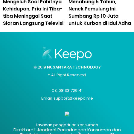
Mengeluh Soal Pahitnya
Menabung 5 Tahun,
Kehidupan, Pria Ini Tiba-
Nenek Pemulung Ini
tiba Meninggal Saat
Sumbang Rp 10 Juta
Siaran Langsung Televisi
untuk Kurban di Idul Adha
© 2019
NUSANTARA TECHNOLOGY
® All Right Reserved
CS: 081331729141
Email: support@keepo.me
Layanan pengaduan konsumen
Direktorat Jenderal Perlindungan Konsumen dan