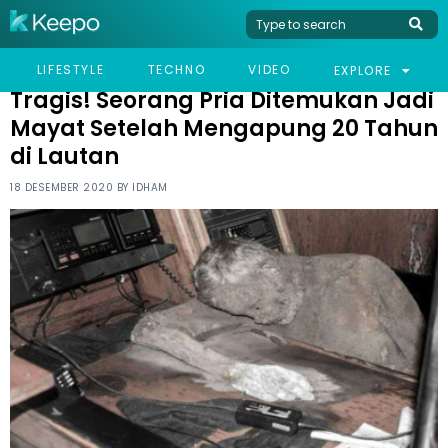
HOME
VIRAL
TRAGIS! SEORANG PRIA DITEMUKAN JADI MAYAT SETELAH
LIFESTYLE
TECHNO
VIDEO
EXPLORE
MENGAPUNG 20 TAHUN DI LAUTAN
Tragis! Seorang Pria Ditemukan Jadi
Mayat Setelah Mengapung 20 Tahun
di Lautan
18 DESEMBER 2020 BY
IDHAM