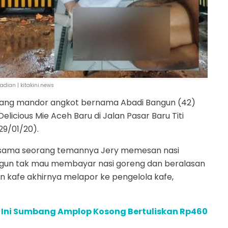
jadian | kitakini.news
orang mandor angkot bernama Abadi Bangun (42)
elicious Mie Aceh Baru di Jalan Pasar Baru Titi
9/01/20).
bersama seorang temannya Jery memesan nasi
angun tak mau membayar nasi goreng dan beralasan
 kafe akhirnya melapor ke pengelola kafe,
a Ini Sumbang Amplop Kosong Bertuliskan Rp460