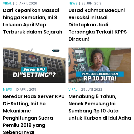
VIRAL
|
01 APRIL 2020
NEWS
|
22 JUNI 2019
Dari Kepanikan Massal
Ustad Rahmat Baequni
hingga Kematian, Ini 8
Bersaksi ini Usai
Lelucon April Mop
Ditetapkan Jadi
Terburuk dalam Sejarah
Tersangka Terkait KPPS
Diracun!
NEWS
|
10 APRIL 2019
VIRAL
|
29 JUNI 2022
Beredar Hoax Server KPU
Menabung 5 Tahun,
Di-Setting, Ini Lho
Nenek Pemulung Ini
Mekanisme
Sumbang Rp 10 Juta
Penghitungan Suara
untuk Kurban di Idul Adha
Pemilu 2019 yang
Sebenarnya!