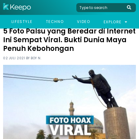
HOME
VIRAL
5 FOTO PALSU YANG BEREDAR DI INTERNET INI SEMPAT VIRAL.
LIFESTYLE
TECHNO
VIDEO
EXPLORE
BUKTI DUNIA MAYA PENUH KEBOHONGAN
5 Foto Palsu yang Beredar di Internet
Ini Sempat Viral. Bukti Dunia Maya
Penuh Kebohongan
02 JULI 2021 BY
BOY N.