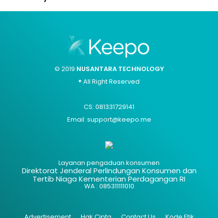
© 2019
NUSANTARA TECHNOLOGY
® All Right Reserved
CS: 081331729141
Email: support@keepo.me
Layanan pengaduan konsumen
Direktorat Jenderal Perlindungan Konsumen dan
Tertib Niaga Kementerian Perdagangan RI
WA : 085311111010
Advertisement
Hak Cipta
Contact Us
Kode Etik