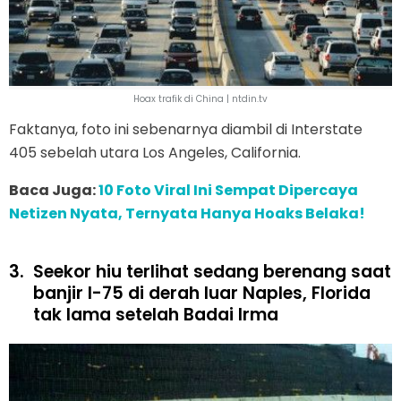
Hoax trafik di China | ntdin.tv
Faktanya, foto ini sebenarnya diambil di Interstate
405 sebelah utara Los Angeles, California.
Baca Juga:
10 Foto Viral Ini Sempat Dipercaya
Netizen Nyata, Ternyata Hanya Hoaks Belaka!
3.
Seekor hiu terlihat sedang berenang saat
banjir I-75 di derah luar Naples, Florida
tak lama setelah Badai Irma