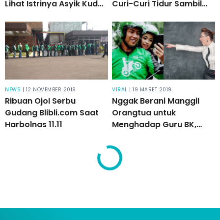
Lihat Istrinya Asyik Kuda-
Curi-Curi Tidur Sambil
Kudaan Bareng Pria Lain
Berdiri Pas Hujan Deras!
NEWS
| 12 NOVEMBER 2019
VIRAL
| 19 MARET 2019
Ribuan Ojol Serbu
Nggak Berani Manggil
Gudang Blibli.com Saat
Orangtua untuk
Harbolnas 11.11
Menghadap Guru BK,
Pelajar Ini Meminta Driver
Ojol Pura-Pura jadi
Ayahnya