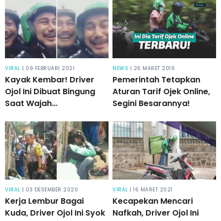
Tak Terduga. Bikin
Penumpangnya
Ngakak!
VIRAL
| 09 FEBRUARI 2021
NEWS
| 26 MARET 2019
Kayak Kembar! Driver
Pemerintah Tetapkan
Ojol Ini Dibuat Bingung
Aturan Tarif Ojek Online,
Saat Wajah
Segini Besarannya!
Penumpangnya Mirip
Dirinya
VIRAL
| 03 DESEMBER 2020
VIRAL
| 16 MARET 2021
Kerja Lembur Bagai
Kecapekan Mencari
Kuda, Driver Ojol Ini Syok
Nafkah, Driver Ojol Ini