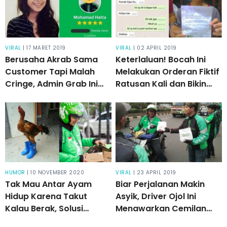
VIRAL
| 17 MARET 2019
VIRAL
| 02 APRIL 2019
Berusaha Akrab Sama
Keterlaluan! Bocah Ini
Customer Tapi Malah
Melakukan Orderan Fiktif
Cringe, Admin Grab Ini
Ratusan Kali dan Bikin
Kena "Sentil" Sama Cucu
Banyak Driver Ojek
Mohammad Hatta
Online Rugi
HUMOR
| 10 NOVEMBER 2020
VIRAL
| 23 APRIL 2019
Tak Mau Antar Ayam
Biar Perjalanan Makin
Hidup Karena Takut
Asyik, Driver Ojol Ini
Kalau Berak, Solusi
Menawarkan Cemilan
Customer Ini Sungguh
Gratis untuk Para