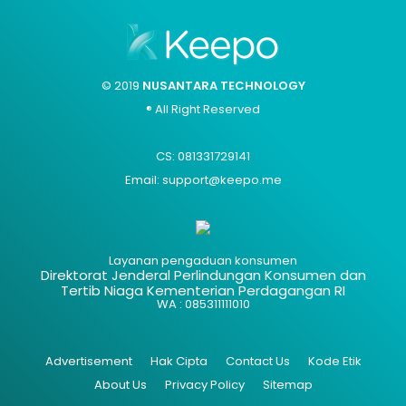
© 2019
NUSANTARA TECHNOLOGY
® All Right Reserved
CS: 081331729141
Email: support@keepo.me
Layanan pengaduan konsumen
Direktorat Jenderal Perlindungan Konsumen dan
Tertib Niaga Kementerian Perdagangan RI
WA : 085311111010
Advertisement
Hak Cipta
Contact Us
Kode Etik
About Us
Privacy Policy
Sitemap