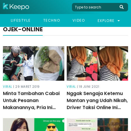
LIFESTYLE
TECHNO
VIDEO
EXPLORE
OJEK-ONLINE
VIRAL
| 29 MARET 2019
VIRAL
| 18 JUNI 2021
Minta Tambahan Cabai
Nggak Sengaja Ketemu
Untuk Pesanan
Mantan yang Udah Nikah,
Makanannya, Pria Ini
Driver Taksi Online Ini
Malah Dikasih Cabai Satu
Dilema Pengen Balikan
Plastik Penuh
Atau Rusak Hubungan
Orang