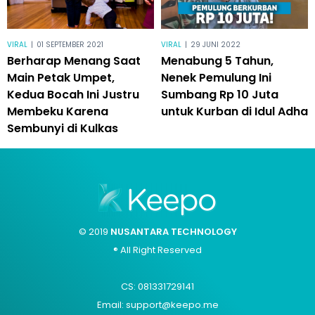
VIRAL
|
01 SEPTEMBER 2021
VIRAL
|
29 JUNI 2022
Berharap Menang Saat
Menabung 5 Tahun,
Main Petak Umpet,
Nenek Pemulung Ini
Kedua Bocah Ini Justru
Sumbang Rp 10 Juta
Membeku Karena
untuk Kurban di Idul Adha
Sembunyi di Kulkas
© 2019
NUSANTARA TECHNOLOGY
® All Right Reserved
CS: 081331729141
Email: support@keepo.me