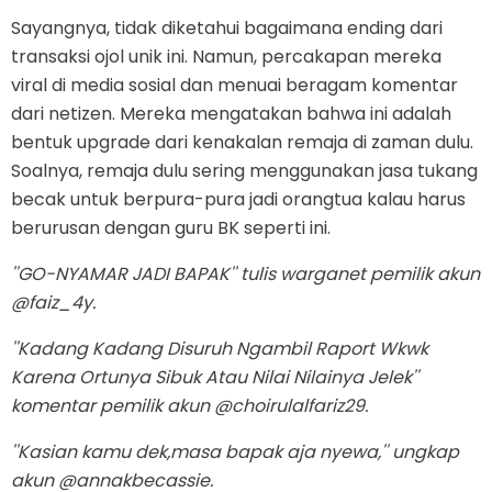
Sayangnya, tidak diketahui bagaimana ending dari
transaksi ojol unik ini. Namun, percakapan mereka
viral di media sosial dan menuai beragam komentar
dari netizen. Mereka mengatakan bahwa ini adalah
bentuk upgrade dari kenakalan remaja di zaman dulu.
Soalnya, remaja dulu sering menggunakan jasa tukang
becak untuk berpura-pura jadi orangtua kalau harus
berurusan dengan guru BK seperti ini.
''
GO-NYAMAR JADI BAPAK
'' tulis warganet pemilik akun
@faiz_4y.
''
Kadang Kadang Disuruh Ngambil Raport Wkwk
Karena Ortunya Sibuk Atau Nilai Nilainya Jelek
''
komentar pemilik akun @choirulalfariz29.
''
Kasian kamu dek,masa bapak aja nyewa,
'' ungkap
akun @annakbecassie.