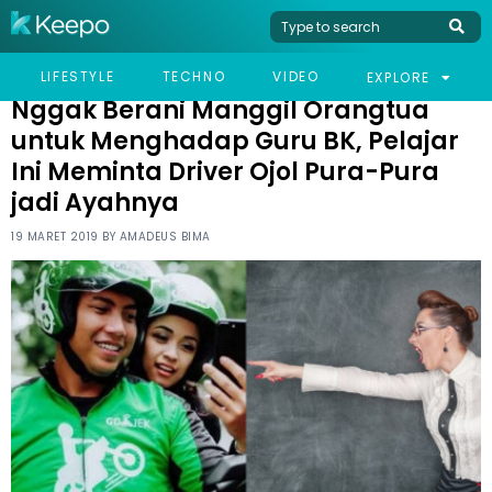
HOME
VIRAL
NGGAK BERANI MANGGIL ORANGTUA UNTUK MENGHADAP GURU
LIFESTYLE
TECHNO
VIDEO
EXPLORE
BK, PELAJAR INI MEMINTA DRIVER OJOL PURA-PURA JADI AYAHNYA
Nggak Berani Manggil Orangtua
untuk Menghadap Guru BK, Pelajar
Ini Meminta Driver Ojol Pura-Pura
jadi Ayahnya
19 MARET 2019 BY
AMADEUS BIMA