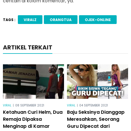
ceritain di kolom komentar, ya.
TAGS :
VIRALZ
ORANGTUA
OJEK-ONLINE
ARTIKEL TERKAIT
VIRAL
|
08 SEPTEMBER 2021
VIRAL
|
04 SEPTEMBER 2021
Ketahuan Curi Helm, Dua
Baju Seksinya Dianggap
Remaja Dipaksa
Meresahkan, Seorang
Menginap di Kamar
Guru Dipecat dari