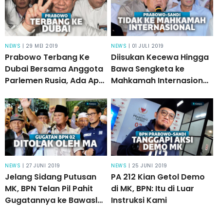
NEWS
| 29 MEI 2019
NEWS
| 01 JULI 2019
Prabowo Terbang Ke
Diisukan Kecewa Hingga
Dubai Bersama Anggota
Bawa Sengketa ke
Parlemen Rusia, Ada Apa
Mahkamah Internasional,
Ya?
BPN: Tidak Relevan!
NEWS
| 27 JUNI 2019
NEWS
| 25 JUNI 2019
Jelang Sidang Putusan
PA 212 Kian Getol Demo
MK, BPN Telan Pil Pahit
di MK, BPN: Itu di Luar
Gugatannya ke Bawaslu
Instruksi Kami
Ditolak MA