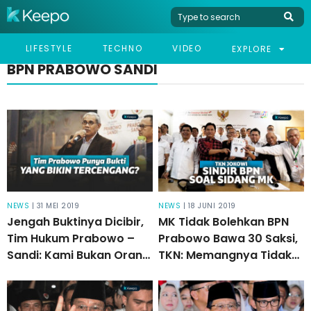
LIFESTYLE
TECHNO
VIDEO
EXPLORE
BPN PRABOWO SANDI
NEWS
| 31 MEI 2019
NEWS
| 18 JUNI 2019
Jengah Buktinya Dicibir,
MK Tidak Bolehkan BPN
Tim Hukum Prabowo –
Prabowo Bawa 30 Saksi,
Sandi: Kami Bukan Orang
TKN: Memangnya Tidak
Stupid!
Baca Peraturannya?