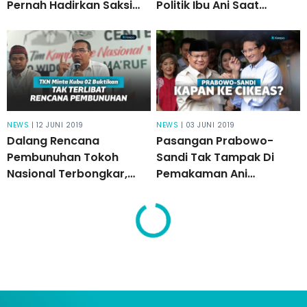
Pernah Hadirkan Saksi
Politik Ibu Ani Saat
Palsu, TKN Peringatkan
Melayat, Demokrat:
MK
Ngawur!
NEWS
| 12 JUNI 2019
NEWS
| 03 JUNI 2019
Dalang Rencana
Pasangan Prabowo-
Pembunuhan Tokoh
Sandi Tak Tampak Di
Nasional Terbongkar,
Pemakaman Ani
TKN Minta Kubu 02
Yudhoyono, Ini
Buktikan Tak Terlibat
Penjelasan BPN