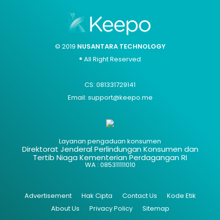
© 2019
NUSANTARA TECHNOLOGY
® All Right Reserved
CS: 081331729141
Email: support@keepo.me
Layanan pengaduan konsumen
Direktorat Jenderal Perlindungan Konsumen dan
Tertib Niaga Kementerian Perdagangan RI
WA : 085311111010
Advertisement
Hak Cipta
Contact Us
Kode Etik
About Us
Privacy Policy
Sitemap