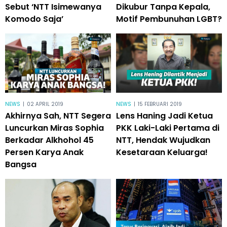
Sebut ‘NTT Isimewanya
Dikubur Tanpa Kepala,
Komodo Saja’
Motif Pembunuhan LGBT?
NEWS
|
02 APRIL 2019
NEWS
|
15 FEBRUARI 2019
Akhirnya Sah, NTT Segera
Lens Haning Jadi Ketua
Luncurkan Miras Sophia
PKK Laki-Laki Pertama di
Berkadar Alkhohol 45
NTT, Hendak Wujudkan
Persen Karya Anak
Kesetaraan Keluarga!
Bangsa