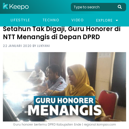
HOME
NEWS
SETAHUN TAK DIGAJI, GURU HONORER DI NTT MENANGIS DI
LIFESTYLE
TECHNO
VIDEO
EXPLORE
DEPAN DPRD
Setahun Tak Digaji, Guru Honorer di
NTT Menangis di Depan DPRD
22 JANUARI 2020 BY
LUKYANI
Guru honorer bertemu DPRD Kabupaten Ende | regional.kompas.com