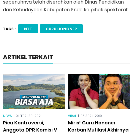
sepenuhnya telah diserahkan oleh Dinas Pendidikan
dan Kebudayaan Kabupaten Ende ke pihak spektorat.
TAGS :
NTT
GURU HONONER
ARTIKEL TERKAIT
NEWS
|
01 FEBRUARI 2021
VIRAL
|
05 APRIL 2019
Picu Kontroversi,
Miris! Guru Hononer
Anggota DPR Komisi V
Korban Mutilasi Akhirnya