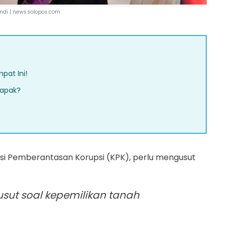
ndi |
news.solopos.com
pat Ini!
Lapak?
omisi Pemberantasan Korupsi (KPK), perlu mengusut
usut soal kepemilikan tanah