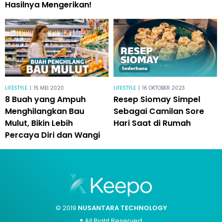
Hasilnya Mengerikan!
LIFESTYLE
|
15 MEI 2020
LIFESTYLE
|
16 OKTOBER 2023
8 Buah yang Ampuh
Resep Siomay Simpel
Menghilangkan Bau
Sebagai Camilan Sore
Mulut, Bikin Lebih
Hari Saat di Rumah
Percaya Diri dan Wangi
© 2019
NUSANTARA TECHNOLOGY
® All Right Reserved