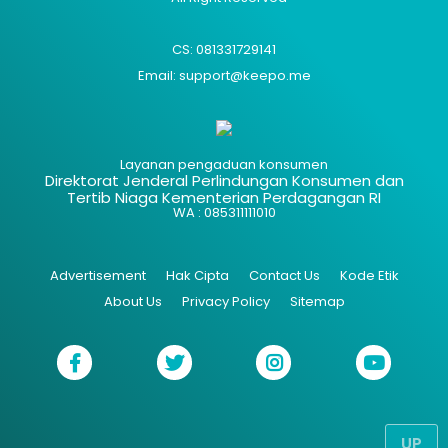
CS: 081331729141
Email: support@keepo.me
Layanan pengaduan konsumen
Direktorat Jenderal Perlindungan Konsumen dan
Tertib Niaga Kementerian Perdagangan RI
WA : 085311111010
Advertisement
Hak Cipta
Contact Us
Kode Etik
About Us
Privacy Policy
Sitemap
UP