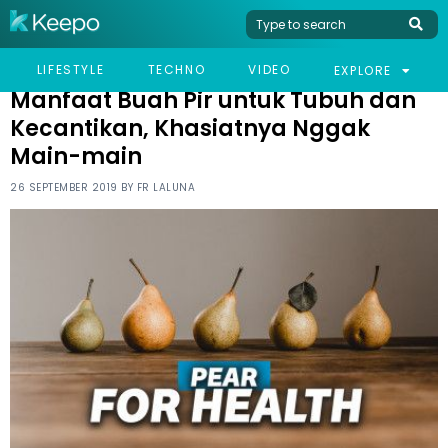
HOME
LIFESTYLE
MANFAAT BUAH PIR UNTUK TUBUH DAN KECANTIKAN,
LIFESTYLE
TECHNO
VIDEO
EXPLORE
KHASIATNYA NGGAK MAIN-MAIN
Manfaat Buah Pir untuk Tubuh dan
Kecantikan, Khasiatnya Nggak
Main-main
26 SEPTEMBER 2019 BY
FR LALUNA