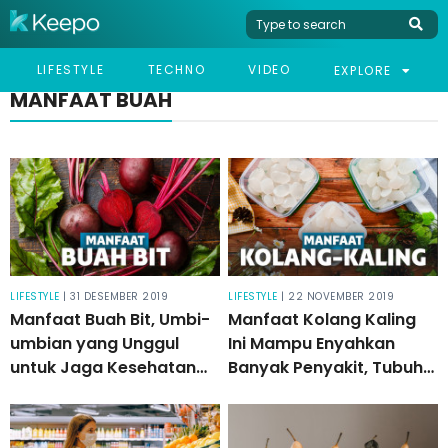
LIFESTYLE
TECHNO
VIDEO
EXPLORE
MANFAAT BUAH
LIFESTYLE
| 31 DESEMBER 2019
LIFESTYLE
| 22 NOVEMBER 2019
Manfaat Buah Bit, Umbi-
Manfaat Kolang Kaling
umbian yang Unggul
Ini Mampu Enyahkan
untuk Jaga Kesehatan
Banyak Penyakit, Tubuh
Tubuh
Jadi Makin Fit!