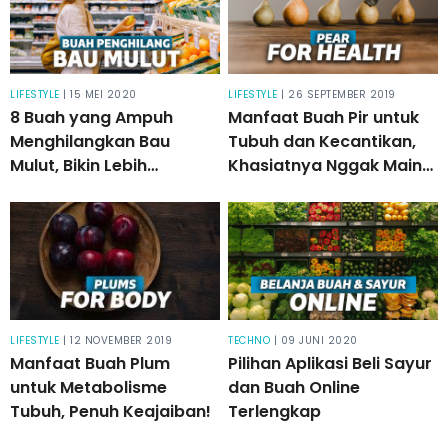
LIFESTYLE
| 15 MEI 2020
LIFESTYLE
| 26 SEPTEMBER 2019
8 Buah yang Ampuh
Manfaat Buah Pir untuk
Menghilangkan Bau
Tubuh dan Kecantikan,
Mulut, Bikin Lebih
Khasiatnya Nggak Main-
Percaya Diri dan Wangi
main
LIFESTYLE
| 12 NOVEMBER 2019
TECHNO
| 09 JUNI 2020
Manfaat Buah Plum
Pilihan Aplikasi Beli Sayur
untuk Metabolisme
dan Buah Online
Tubuh, Penuh Keajaiban!
Terlengkap