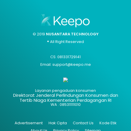
© 2019
NUSANTARA TECHNOLOGY
® All Right Reserved
CS: 081331729141
Email: support@keepo.me
Layanan pengaduan konsumen
Direktorat Jenderal Perlindungan Konsumen dan
Tertib Niaga Kementerian Perdagangan RI
WA : 085311111010
Advertisement
Hak Cipta
Contact Us
Kode Etik
About Us
Privacy Policy
Sitemap