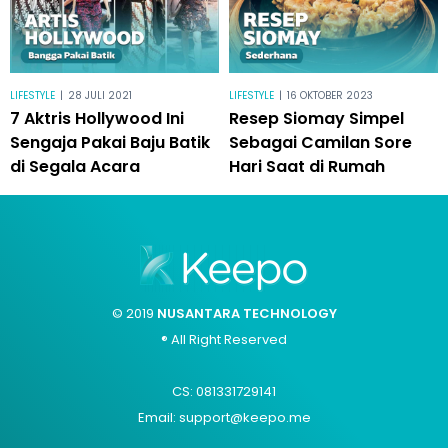
LIFESTYLE
|
28 JULI 2021
LIFESTYLE
|
16 OKTOBER 2023
7 Aktris Hollywood Ini
Resep Siomay Simpel
Sengaja Pakai Baju Batik
Sebagai Camilan Sore
di Segala Acara
Hari Saat di Rumah
© 2019
NUSANTARA TECHNOLOGY
® All Right Reserved
CS: 081331729141
Email: support@keepo.me