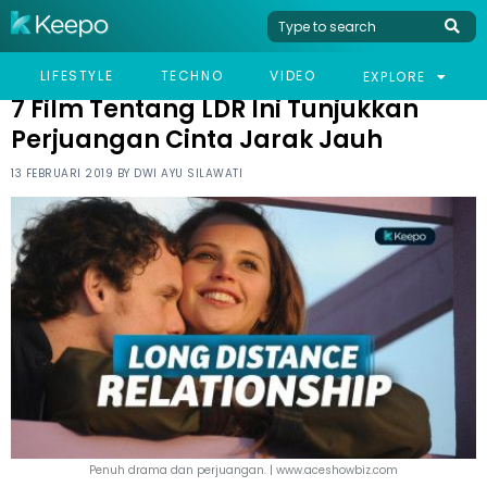
HOME
LIFESTYLE
7 FILM TENTANG LDR INI TUNJUKKAN PERJUANGAN CINTA
LIFESTYLE
TECHNO
VIDEO
EXPLORE
JARAK JAUH
7 Film Tentang LDR Ini Tunjukkan
Perjuangan Cinta Jarak Jauh
13 FEBRUARI 2019 BY
DWI AYU SILAWATI
Penuh drama dan perjuangan. | www.aceshowbiz.com