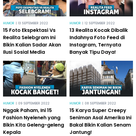
HUMOR
|
13 SEPTEMBER 2022
HUMOR
|
12 SEPTEMBER 2022
15 Foto Ekspektasi Vs
13 Realita Kocak Dibalik
Realita Selebgram Ini
Indahnya Foto Feed di
Bikin Kalian Sadar Akan
Instagram, Ternyata
Ilusi Sosial Media
Banyak Tipu Daya!
HUMOR
|
09 SEPTEMBER 2022
HUMOR
|
08 SEPTEMBER 2022
Nggak Paham, Ini 15
15 Karya Super Creepy
Fashion Nyeleneh yang
Seniman Asal Amerika Ini
Bikin Kita Geleng-geleng
Bakal Bikin Kalian Senam
Kepala
Jantung!