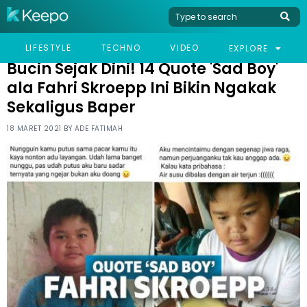
HOME
HUMOR
BUCIN SEJAK DINI! 14 QUOTE 'SAD BOY' ALA FAHRI SKROEPP INI
LIFESTYLE
TECHNO
VIDEO
EXPLORE
BIKIN NGAKAK SEKALIGUS BAPER
Bucin Sejak Dini! 14 Quote 'Sad Boy'
ala Fahri Skroepp Ini Bikin Ngakak
Sekaligus Baper
18 MARET 2021 BY
ADE FATIMAH