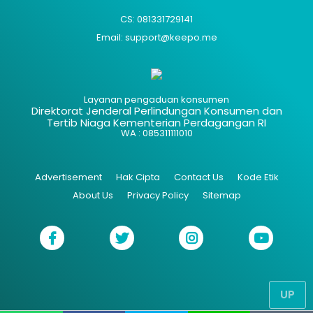
CS: 081331729141
Email: support@keepo.me
Layanan pengaduan konsumen
Direktorat Jenderal Perlindungan Konsumen dan
Tertib Niaga Kementerian Perdagangan RI
WA : 085311111010
Advertisement
Hak Cipta
Contact Us
Kode Etik
About Us
Privacy Policy
Sitemap
UP