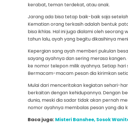
kerabat, teman terdekat, atau anak.
Jarang ada bisa tetap baik-baik saja setela
Kematian orang terkasih adalah bentuk pat
bisa ikhlas. Hal ini juga dialami oleh seoran
tahun lalu, ayah yang begitu dikasihinya men
Kepergian sang ayah memberi pukulan besar u
sayang ayahnya dan sering merasa kangen. O
ke nomor telepon milik ayahnya. Setiap hari 
Bermacam-macam pesan dia kirimkan setiap
Mulai dari menceritakan kegiatan sehari-ha
berkaitan dengan kehidupannya. Dengan begi
dunia, meski dia sadar tidak akan pernah me
nomor ayahnya membalas pesan yang dia ki
Baca juga:
Misteri Banshee, Sosok Wani