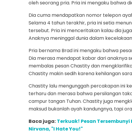
oleh seorang pria. Pria ini mengaku bahwa d
Dia cuma mendapatkan nomor telepon ayah C
Selama 4 tahun terakhir, pria ini setia men
tersebut. Pria ini menceritakan kalau dia jug
Anaknya meninggal dunia dalam kecelakaan m
Pria bernama Brad ini mengaku bahwa pesan
Dia merasa mendapat kabar dari anaknya sen
membalas pesan Chastity dan mengklarifikas
Chastity makin sedih karena kehilangan sara
Chastity lalu mengunggah percakapan ini ke
terharu dan merasa bahwa persilangan takdir
campur tangan Tuhan. Chastity juga mengklar
maksud bukanlah ayah kandungnya, tapi ora
Baca juga:
Terkuak! Pesan Tersembunyi
Nirvana, "I Hate You!"