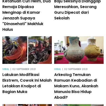
Ketahuan Curi Helm, Dua
Baju Seksinya Dianggap
Remaja Dipaksa
Meresahkan, Seorang
Menginap di Kamar
Guru Dipecat dari
Jenazah Supaya
Sekolah
"Dinasehati" Makhluk
Halus
VIRAL
|
02 SEPTEMBER 2021
VIRAL
|
02 SEPTEMBER 2021
Lakukan Modifikasi
Arkeolog Temukan
Ekstrem, Cowok Ini Malah
Ramuan Keabadian di
Letakkan Knalpot di
Makam Kuno, Akankah
Bagian Muka
Manusia Bisa Hidup
Abadi?