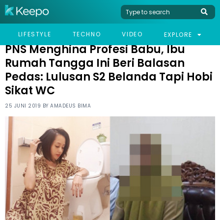
HOME
VIRAL
PNS MENGHINA PROFESI BABU, IBU RUMAH TANGGA INI BERI
LIFESTYLE
TECHNO
VIDEO
EXPLORE
BALASAN PEDAS: LULUSAN S2 BELANDA TAPI HOBI SIKAT WC
PNS Menghina Profesi Babu, Ibu
Rumah Tangga Ini Beri Balasan
Pedas: Lulusan S2 Belanda Tapi Hobi
Sikat WC
25 JUNI 2019 BY
AMADEUS BIMA