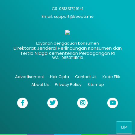
CS: 081331729141
Email: support@keepo.me
Layanan pengaduan konsumen
Direktorat Jenderal Perlindungan Konsumen dan
Tertib Niaga Kementerian Perdagangan RI
WA : 085311111010
Advertisement
Hak Cipta
Contact Us
Kode Etik
About Us
Privacy Policy
Sitemap
UP