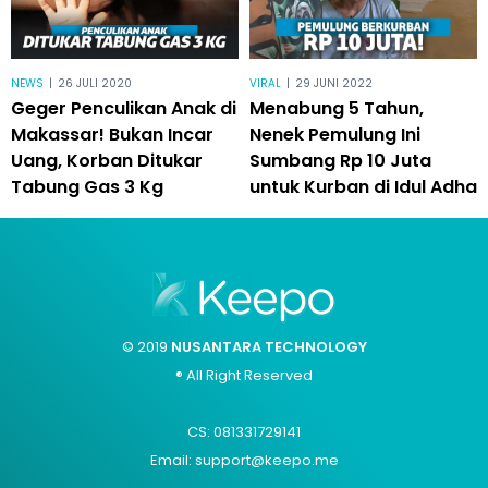
NEWS
|
26 JULI 2020
VIRAL
|
29 JUNI 2022
Geger Penculikan Anak di
Menabung 5 Tahun,
Makassar! Bukan Incar
Nenek Pemulung Ini
Uang, Korban Ditukar
Sumbang Rp 10 Juta
Tabung Gas 3 Kg
untuk Kurban di Idul Adha
© 2019
NUSANTARA TECHNOLOGY
® All Right Reserved
CS: 081331729141
Email: support@keepo.me