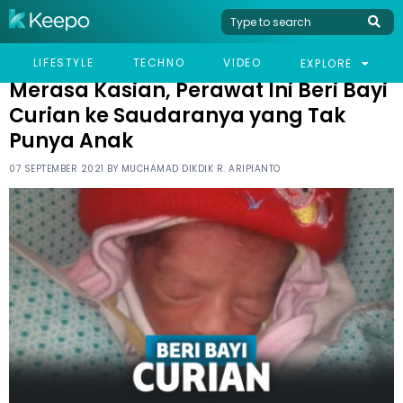
HOME
VIRAL
MERASA KASIAN, PERAWAT INI BERI BAYI CURIAN KE SAUDARANYA
LIFESTYLE
TECHNO
VIDEO
EXPLORE
YANG TAK PUNYA ANAK
Merasa Kasian, Perawat Ini Beri Bayi
Curian ke Saudaranya yang Tak
Punya Anak
07 SEPTEMBER 2021 BY
MUCHAMAD DIKDIK R. ARIPIANTO