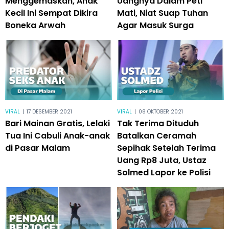
Menggemaskan, Anak
Uangnya Dalam Peti
Kecil Ini Sempat Dikira
Mati, Niat Suap Tuhan
Boneka Arwah
Agar Masuk Surga
VIRAL
|
17 DESEMBER 2021
VIRAL
|
08 OKTOBER 2021
Bari Mainan Gratis, Lelaki
Tak Terima Dituduh
Tua Ini Cabuli Anak-anak
Batalkan Ceramah
di Pasar Malam
Sepihak Setelah Terima
Uang Rp8 Juta, Ustaz
Solmed Lapor ke Polisi