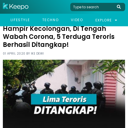
HOME
VIRAL
HAMPIR KECOLONGAN, DI TENGAH WABAH CORONA, 5 TERDUGA
LIFESTYLE
TECHNO
VIDEO
EXPLORE
TERORIS BERHASIL DITANGKAP!
Hampir Kecolongan, Di Tengah
Wabah Corona, 5 Terduga Teroris
Berhasil Ditangkap!
01 APRIL 2020 BY
IKE DEWI