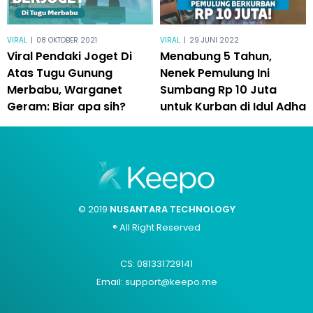
VIRAL
|
08 OKTOBER 2021
VIRAL
|
29 JUNI 2022
Viral Pendaki Joget Di
Menabung 5 Tahun,
Atas Tugu Gunung
Nenek Pemulung Ini
Merbabu, Warganet
Sumbang Rp 10 Juta
Geram: Biar apa sih?
untuk Kurban di Idul Adha
© 2019
NUSANTARA TECHNOLOGY
® All Right Reserved
CS: 081331729141
Email: support@keepo.me