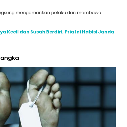
 langsung mengamankan pelaku dan membawa
 Kecil dan Susah Berdiri, Pria Ini Habisi Janda
sangka