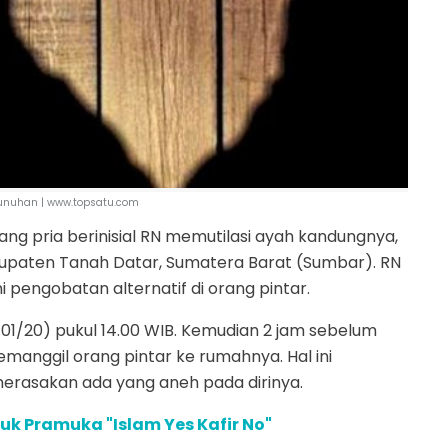
unuhan | www.topsatu.com
orang pria berinisial RN memutilasi ayah kandungnya,
bupaten Tanah Datar, Sumatera Barat (Sumbar). RN
 pengobatan alternatif di orang pintar.
(13/01/20) pukul 14.00 WIB. Kemudian 2 jam sebelum
anggil orang pintar ke rumahnya. Hal ini
erasakan ada yang aneh pada dirinya.
uk Pramuka "Islam Yes Kafir No"