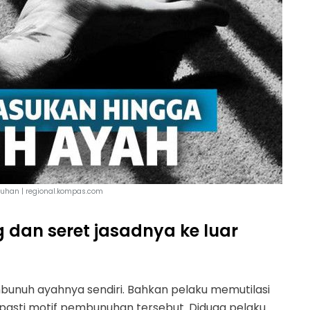
uhan | regional.kompas.com
 dan seret jasadnya ke luar
unuh ayahnya sendiri. Bahkan pelaku memutilasi
 pasti motif pembunuhan tersebut. Diduga pelaku