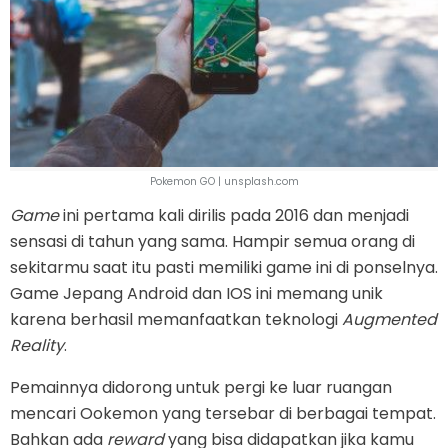
Pokemon GO | unsplash.com
Game
ini pertama kali dirilis pada 2016 dan menjadi
sensasi di tahun yang sama. Hampir semua orang di
sekitarmu saat itu pasti memiliki game ini di ponselnya.
Game Jepang Android dan IOS ini memang unik
karena berhasil memanfaatkan teknologi
Augmented
Reality
.
Pemainnya didorong untuk pergi ke luar ruangan
mencari Ookemon yang tersebar di berbagai tempat.
Bahkan ada
reward
yang bisa didapatkan jika kamu