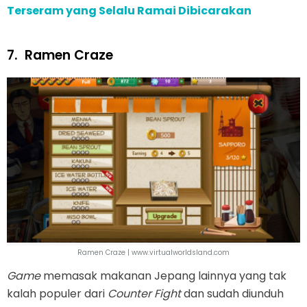
Terseram yang Selalu Ramai Dibicarakan
7.
Ramen Craze
Ramen Craze | www.virtualworldsland.com
Game
memasak makanan Jepang lainnya yang tak
kalah populer dari
Counter Fight
dan sudah diunduh