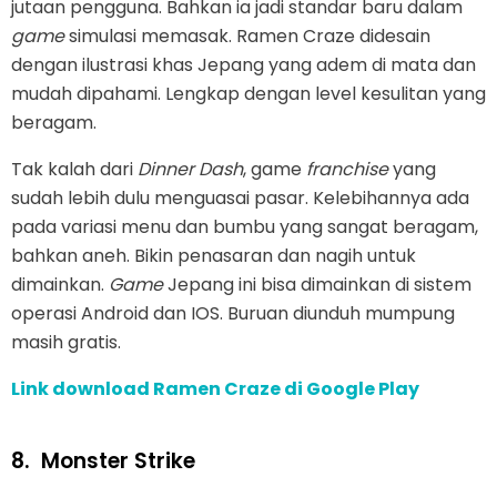
jutaan pengguna. Bahkan ia jadi standar baru dalam
game
simulasi memasak. Ramen Craze didesain
dengan ilustrasi khas Jepang yang adem di mata dan
mudah dipahami. Lengkap dengan level kesulitan yang
beragam.
Tak kalah dari
Dinner Dash
, game
franchise
yang
sudah lebih dulu menguasai pasar. Kelebihannya ada
pada variasi menu dan bumbu yang sangat beragam,
bahkan aneh. Bikin penasaran dan nagih untuk
dimainkan.
Game
Jepang ini bisa dimainkan di sistem
operasi Android dan IOS. Buruan diunduh mumpung
masih gratis.
Link download Ramen Craze di Google Play
8.
Monster Strike