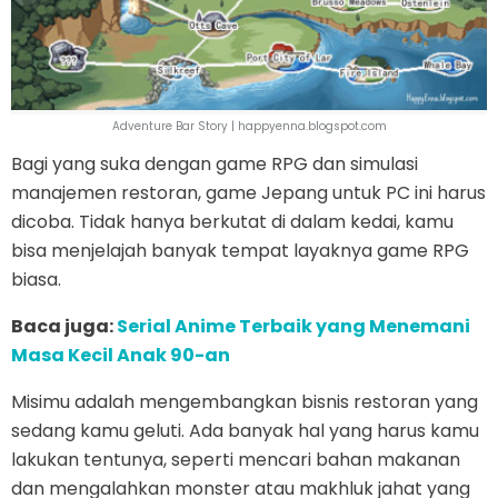
Adventure Bar Story | happyenna.blogspot.com
Bagi yang suka dengan game RPG dan simulasi
manajemen restoran, game Jepang untuk PC ini harus
dicoba. Tidak hanya berkutat di dalam kedai, kamu
bisa menjelajah banyak tempat layaknya game RPG
biasa.
Baca juga:
Serial Anime Terbaik yang Menemani
Masa Kecil Anak 90-an
Misimu adalah mengembangkan bisnis restoran yang
sedang kamu geluti. Ada banyak hal yang harus kamu
lakukan tentunya, seperti mencari bahan makanan
dan mengalahkan monster atau makhluk jahat yang