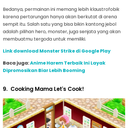
Bedanya, permainan ini memang lebih klaustrofobik
karena pertarungan hanya akan berkutat di arena
sempit itu. Salah satu yang bisa bikin kantong jebol
adalah pilihan hero, monster, juga senjata yang akan
membuatmu tergoda untuk memiliki.
Link download Monster Strike di Google Play
Baca juga:
Anime Harem Terbaik Ini Layak
Dipromosikan Biar Lebih Booming
9.
Cooking Mama Let's Cook!