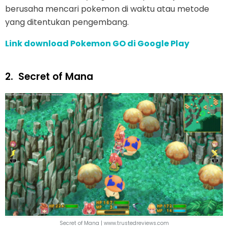
berusaha mencari pokemon di waktu atau metode
yang ditentukan pengembang.
Link download Pokemon GO di Google Play
2.
Secret of Mana
Secret of Mana | www.trustedreviews.com