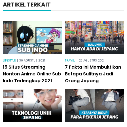
ARTIKEL TERKAIT
LIFESTYLE
|
30 AGUSTUS 2021
TRAVEL
|
23 AGUSTUS 2021
15 Situs Streaming
7 Fakta Ini Membuktikan
Nonton Anime Online Sub
Betapa Sulitnya Jadi
Indo Terlengkap 2021
Orang Jepang