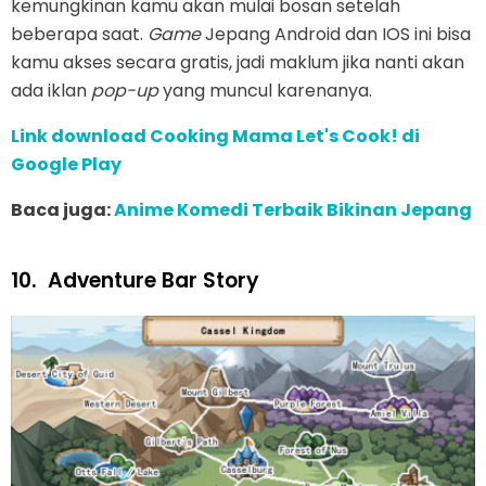
kemungkinan kamu akan mulai bosan setelah
beberapa saat.
Game
Jepang Android dan IOS ini bisa
kamu akses secara gratis, jadi maklum jika nanti akan
ada iklan
pop-up
yang muncul karenanya.
Link download Cooking Mama Let's Cook! di
Google Play
Baca juga:
Anime Komedi Terbaik Bikinan Jepang
10.
Adventure Bar Story