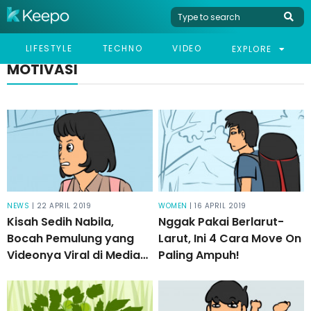
LIFESTYLE
TECHNO
VIDEO
EXPLORE
MOTIVASI
NEWS
| 22 APRIL 2019
WOMEN
| 16 APRIL 2019
Kisah Sedih Nabila,
Nggak Pakai Berlarut-
Bocah Pemulung yang
Larut, Ini 4 Cara Move On
Videonya Viral di Media
Paling Ampuh!
Sosial