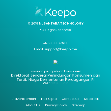
© 2019
NUSANTARA TECHNOLOGY
® All Right Reserved
CS: 081331729141
Email: support@keepo.me
Layanan pengaduan konsumen
Direktorat Jenderal Perlindungan Konsumen dan
Tertib Niaga Kementerian Perdagangan RI
WA : 085311111010
Advertisement
Hak Cipta
Contact Us
Kode Etik
About Us
Privacy Policy
Sitemap