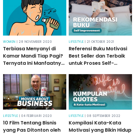
WOMEN
| 28 NOVEMBER 2020
LIFESTYLE
| 21 OKTOBER 2021
Terbiasa Menyanyi di
Referensi Buku Motivasi
Kamar Mandi Tiap Pagi?
Best Seller dan Terbaik
Ternyata Ini Manfaatnya
untuk Proses Self-
Bagi Tubuh!
improvement
LIFESTYLE
| 04 FEBRUARI 2020
LIFESTYLE
| 08 SEPTEMBER 2022
10 Film Tentang Bisnis
Kompilasi Kata-Kata
yang Pas Ditonton oleh
Motivasi yang Bikin Hidup