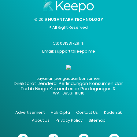
© 2019
NUSANTARA TECHNOLOGY
® All Right Reserved
CS: 081331729141
Email: support@keepo.me
Layanan pengaduan konsumen
Direktorat Jenderal Perlindungan Konsumen dan
Tertib Niaga Kementerian Perdagangan RI
WA : 085311111010
Advertisement
Hak Cipta
Contact Us
Kode Etik
About Us
Privacy Policy
Sitemap