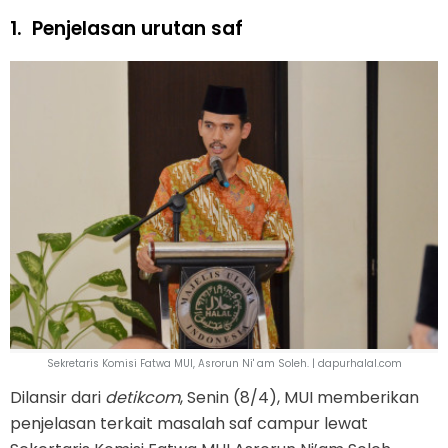
1.
Penjelasan urutan saf
Sekretaris Komisi Fatwa MUI, Asrorun Ni' am Soleh. | dapurhalal.com
Dilansir dari
detikcom
, Senin (8/4), MUI memberikan
penjelasan terkait masalah saf campur lewat