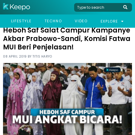
HOME
NEWS
HEBOH SAF SALAT CAMPUR KAMPANYE AKBAR PRABOWO-SANDI,
LIFESTYLE
TECHNO
VIDEO
EXPLORE
KOMISI FATWA MUI BERI PENJELASAN!
Heboh Saf Salat Campur Kampanye
Akbar Prabowo-Sandi, Komisi Fatwa
MUI Beri Penjelasan!
08 APRIL 2019 BY
TITIS HARYO