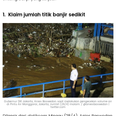
1.
Klaim jumlah titik banjir sedikit
Gubernur DKI Jakarta, Anies Baswedan saat melakukan pengecekan volume air
di Pintu Air Manggarai, Jakarta, Jum'at (26/4) malam. / @aniesbaswedan |
twitter.com
Dilansir dari
detikcom
, Minggu (28/4), Anies Baswedan