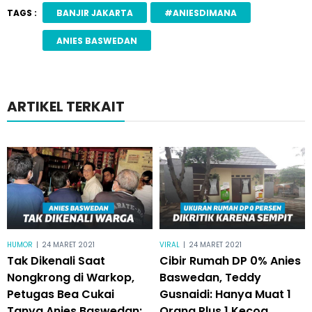
TAGS :
BANJIR JAKARTA
#ANIESDIMANA
ANIES BASWEDAN
ARTIKEL TERKAIT
HUMOR
|
24 MARET 2021
VIRAL
|
24 MARET 2021
Tak Dikenali Saat
Cibir Rumah DP 0% Anies
Nongkrong di Warkop,
Baswedan, Teddy
Petugas Bea Cukai
Gusnaidi: Hanya Muat 1
Tanya Anies Baswedan:
Orang Plus 1 Kecoa