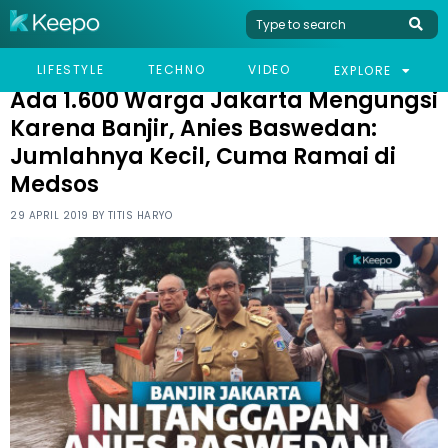
HOME
NEWS
ADA 1.600 WARGA JAKARTA MENGUNGSI KARENA BANJIR, ANIES
LIFESTYLE
TECHNO
VIDEO
EXPLORE
BASWEDAN: JUMLAHNYA KECIL, CUMA RAMAI DI MEDSOS
Ada 1.600 Warga Jakarta Mengungsi
Karena Banjir, Anies Baswedan:
Jumlahnya Kecil, Cuma Ramai di
Medsos
29 APRIL 2019 BY
TITIS HARYO