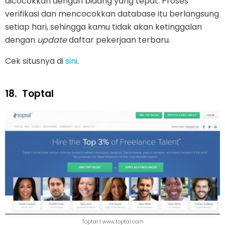
dicocokkan dengan bidang yang tepat. Proses
verifikasi dan mencocokkan database itu berlangsung
setiap hari, sehingga kamu tidak akan ketinggalan
dengan
update
daftar pekerjaan terbaru.
Cek situsnya di
sini
.
18.
Toptal
Toptal | www.toptal.com