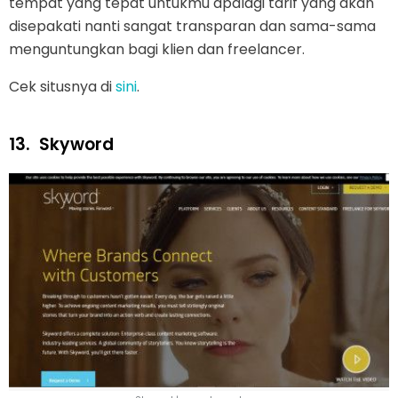
tempat yang tepat untukmu apalagi tarif yang akan
disepakati nanti sangat transparan dan sama-sama
menguntungkan bagi klien dan freelancer.
Cek situsnya di
sini
.
13.
Skyword