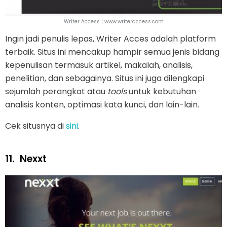
Writer Access | www.writeraccess.com
Ingin jadi penulis lepas, Writer Acces adalah platform
terbaik. Situs ini mencakup hampir semua jenis bidang
kepenulisan termasuk artikel, makalah, analisis,
penelitian, dan sebagainya. Situs ini juga dilengkapi
sejumlah perangkat atau
tools
untuk kebutuhan
analisis konten, optimasi kata kunci, dan lain-lain.
Cek situsnya di
sini
.
11.
Nexxt