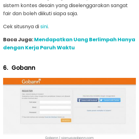
sistem kontes desain yang diselenggarakan sangat
fair dan boleh diikuti siapa saja.
Cek situsnya di
sini
.
Baca Juga:
Mendapatkan Uang Berlimpah Hanya
dengan Kerja Paruh Waktu
6.
Gobann
Gobann | signup.gobann.com