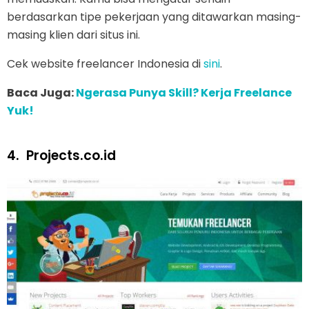
berdasarkan tipe pekerjaan yang ditawarkan masing-
masing klien dari situs ini.
Cek website freelancer Indonesia di
sini
.
Baca Juga:
Ngerasa Punya Skill? Kerja Freelance
Yuk!
4.
Projects.co.id