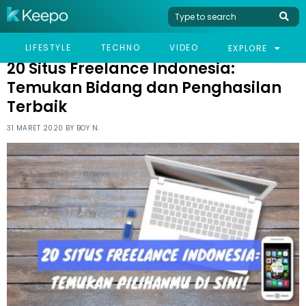
HOME
LIFESTYLE
20 SITUS FREELANCE INDONESIA: TEMUKAN BIDANG DAN
LIFESTYLE
TECHNO
VIDEO
EXPLORE
PENGHASILAN TERBAIK
20 Situs Freelance Indonesia:
Temukan Bidang dan Penghasilan
Terbaik
31 MARET 2020 BY
BOY N.