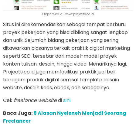
Projects.co.id | www.projects.co.id
Situs ini direkomendasikan sebagai tempat berburu
proyek pekerjaan yang bisa dibilang sangat lengkap
dan unik. Sejumlah bidang pekerjaan yang sering
ditawarkan biasanya terkait praktik digital marketing
seperti SEO, tersebar dari model-model proyek
konten tulisan, desain, hingga video. Menariknya lagi,
Projects.co.id juga memfasilitasi praktik jual beli
beragam produk digital semisal template desain
website, desain kaos, ebook, dan sebagainya.
Cek
freelance website
di
sini
.
Baca Juga:
8 Alasan Nyeleneh Menjadi Seorang
Freelancer