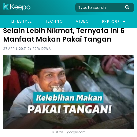
HOME
LIFESTYLE
SELAIN LEBIH NIKMAT, TERNYATA INI 6 MANFAAT MAKAN PAKAI
LIFESTYLE
TECHNO
VIDEO
EXPLORE
TANGAN
Selain Lebih Nikmat, Ternyata Ini 6
Manfaat Makan Pakai Tangan
27 APRIL 2021 BY
REFA DEWA
ilustrasi | google.com