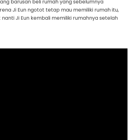
 yang barusan beli rumah yang sebelumnya
rena Ji Eun ngotot tetap mau memiliki rumah itu,
nanti Ji Eun kembali memiliki rumahnya setelah