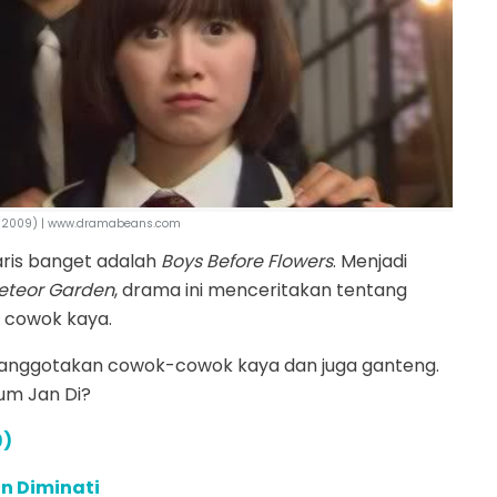
s (2009) | www.dramabeans.com
aris banget adalah
Boys Before Flowers
. Menjadi
eteor Garden
, drama ini menceritakan tentang
g cowok kaya.
ranggotakan cowok-cowok kaya dan juga ganteng.
um Jan Di?
9)
an Diminati