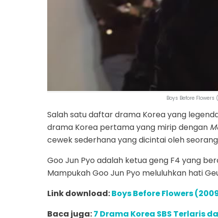
Boys Before Flower
Salah satu daftar drama Korea yang legend
drama Korea pertama yang mirip dengan
M
cewek sederhana yang dicintai oleh seoran
Goo Jun Pyo adalah ketua geng F4 yang be
Mampukah Goo Jun Pyo meluluhkan hati Ge
Link download:
Boys Before Flowers (200
Baca juga:
7 Drama Korea SBS Terlaris d