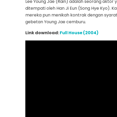
Lee Young Jae (Rain) adalah seorang aktor
ditempati oleh Han Ji Eun (Song Hye Kyo). Ka
mereka pun menikah kontrak dengan syarat 
gebetan Young Jae cemburu.
Link download:
Full House (2004)