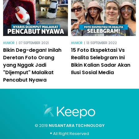
HUMOR
|
07 SEPTEMBER 2021
HUMOR
|
13 SEPTEMBER 2022
Bikin Deg-degan! Inilah
15 Foto Ekspektasi Vs
Deretan Foto Orang
Realita Selebgram Ini
yang Nggak Jadi
Bikin Kalian Sadar Akan
"Dijemput" Malaikat
Ilusi Sosial Media
Pencabut Nyawa
© 2019
NUSANTARA TECHNOLOGY
® All Right Reserved