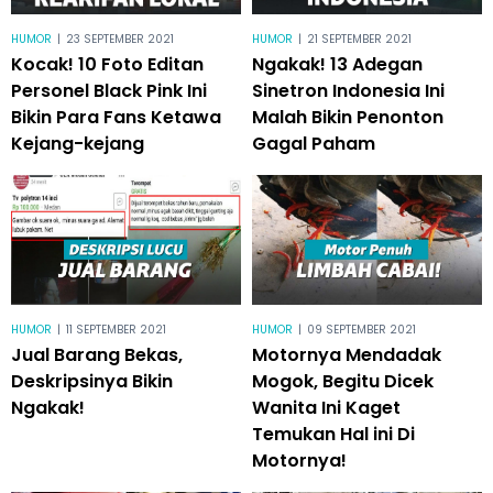
HUMOR
|
23 SEPTEMBER 2021
HUMOR
|
21 SEPTEMBER 2021
Kocak! 10 Foto Editan
Ngakak! 13 Adegan
Personel Black Pink Ini
Sinetron Indonesia Ini
Bikin Para Fans Ketawa
Malah Bikin Penonton
Kejang-kejang
Gagal Paham
HUMOR
|
11 SEPTEMBER 2021
HUMOR
|
09 SEPTEMBER 2021
Jual Barang Bekas,
Motornya Mendadak
Deskripsinya Bikin
Mogok, Begitu Dicek
Ngakak!
Wanita Ini Kaget
Temukan Hal ini Di
Motornya!