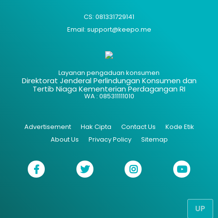
CS: 081331729141
Email: support@keepo.me
Layanan pengaduan konsumen
Direktorat Jenderal Perlindungan Konsumen dan
Tertib Niaga Kementerian Perdagangan RI
WA : 085311111010
Advertisement
Hak Cipta
Contact Us
Kode Etik
About Us
Privacy Policy
Sitemap
UP