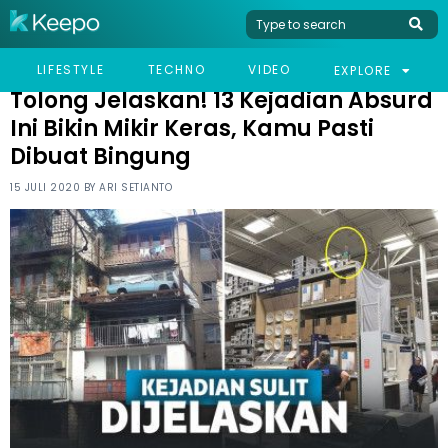
HOME
HUMOR
TOLONG JELASKAN! 13 KEJADIAN ABSURD INI BIKIN MIKIR KERAS,
LIFESTYLE
TECHNO
VIDEO
EXPLORE
KAMU PASTI DIBUAT BINGUNG
Tolong Jelaskan! 13 Kejadian Absurd
Ini Bikin Mikir Keras, Kamu Pasti
Dibuat Bingung
15 JULI 2020 BY
ARI SETIANTO