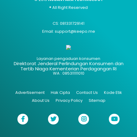
® All Right Reserved
CS: 081331729141
Email: support@keepo.me
Layanan pengaduan konsumen
Direktorat Jenderal Perlindungan Konsumen dan
Tertib Niaga Kementerian Perdagangan RI
WA : 085311111010
Advertisement
Hak Cipta
Contact Us
Kode Etik
About Us
Privacy Policy
Sitemap