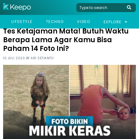
HOME
HUMOR
TES KETAJAMAN MATA! BUTUH WAKTU BERAPA LAMA AGAR
LIFESTYLE
TECHNO
VIDEO
EXPLORE
KAMU BISA PAHAM 14 FOTO INI?
Tes Ketajaman Mata! Butuh Waktu
Berapa Lama Agar Kamu Bisa
Paham 14 Foto Ini?
10 JULI 2020 BY
ARI SETIANTO