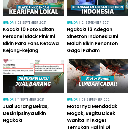
HUMOR
|
23 SEPTEMBER 2021
HUMOR
|
21 SEPTEMBER 2021
Kocak! 10 Foto Editan
Ngakak! 13 Adegan
Personel Black Pink Ini
Sinetron Indonesia Ini
Bikin Para Fans Ketawa
Malah Bikin Penonton
Kejang-kejang
Gagal Paham
HUMOR
|
11 SEPTEMBER 2021
HUMOR
|
09 SEPTEMBER 2021
Jual Barang Bekas,
Motornya Mendadak
Deskripsinya Bikin
Mogok, Begitu Dicek
Ngakak!
Wanita Ini Kaget
Temukan Hal ini Di