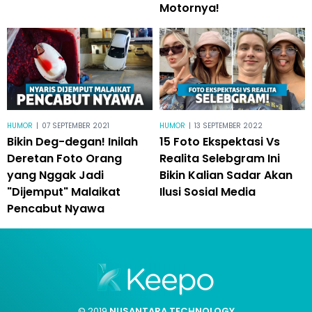
Motornya!
HUMOR
|
07 SEPTEMBER 2021
HUMOR
|
13 SEPTEMBER 2022
Bikin Deg-degan! Inilah
15 Foto Ekspektasi Vs
Deretan Foto Orang
Realita Selebgram Ini
yang Nggak Jadi
Bikin Kalian Sadar Akan
"Dijemput" Malaikat
Ilusi Sosial Media
Pencabut Nyawa
© 2019
NUSANTARA TECHNOLOGY