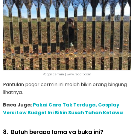
Pagar cermin | www.reddit.com
Pantulan pagar cermin ini malah bikin orang bingung
lihatnya.
Baca Juga:
Pakai Cara Tak Terduga, Cosplay
Versi Low Budget Ini Bikin Susah Tahan Ketawa
8.
Butuh berapa lama ya buka ini?