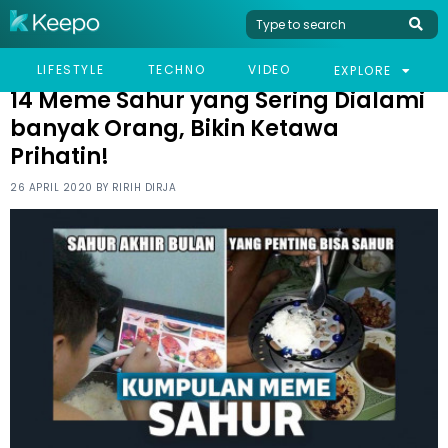
HOME
HUMOR
14 MEME SAHUR YANG SERING DIALAMI BANYAK ORANG, BIKIN
LIFESTYLE
TECHNO
VIDEO
EXPLORE
KETAWA PRIHATIN!
14 Meme Sahur yang Sering Dialami
banyak Orang, Bikin Ketawa
Prihatin!
26 APRIL 2020 BY
RIRIH DIRJA