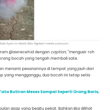
 Sate Ayam Ini Malah Bikin Ngakak | media.suara.com
stagram @awreceh.id dengan
caption
, "mengusir roh
 orang bocah yang tengah membali sate.
n menanti pesanannya di tempat yang jauh dari
p yang mengganggu, dua bocah ini tetap setia
Tata Butiran Meses Sampai Seperti Orang Baris,
lan asap yang begitu pekat. Bahkan jika dilihat