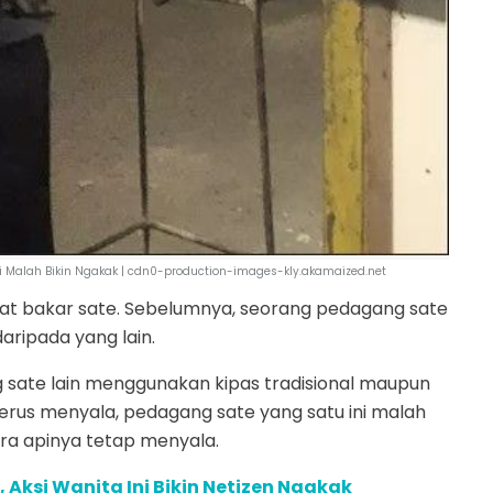
ni Malah Bikin Ngakak | cdn0-production-images-kly.akamaized.net
at bakar sate. Sebelumnya, seorang pedagang sate
ripada yang lain.
sate lain menggunakan kipas tradisional maupun
terus menyala, pedagang sate yang satu ini malah
a apinya tetap menyala.
n, Aksi Wanita Ini Bikin Netizen Ngakak