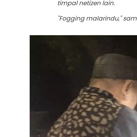
timpal netizen lain.
"Fogging malarindu," sam