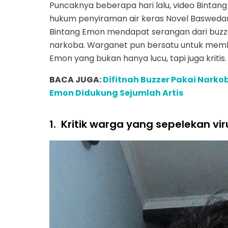
Puncaknya beberapa hari lalu, video Bintang
hukum penyiraman air keras Novel Baswedan v
Bintang Emon mendapat serangan dari buz
narkoba. Warganet pun bersatu untuk memb
Emon yang bukan hanya lucu, tapi juga kritis.
BACA JUGA:
Difitnah Buzzer Pakai Narko
Emon Didukung Sejumlah Artis
1.
Kritik warga yang sepelekan vi