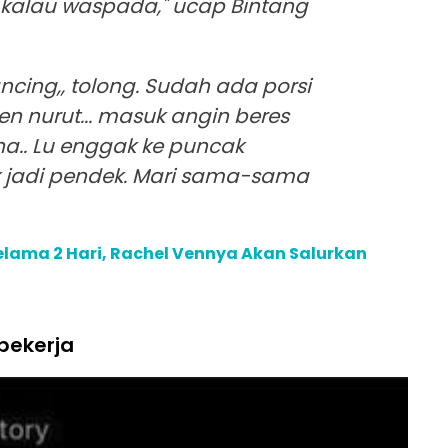
ta kalau waspada," ucap Bintang
ancing,, tolong. Sudah ada porsi
n nurut... masuk angin beres
na.. Lu enggak ke puncak
 jadi pendek. Mari sama-sama
elama 2 Hari, Rachel Vennya Akan Salurkan
pekerja