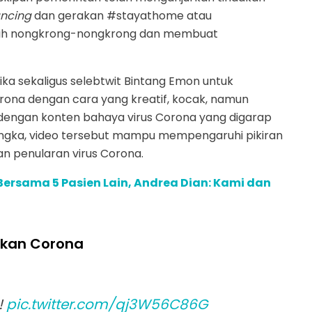
ancing
dan gerakan #stayathome atau
sih nongkrong-nongkrong dan membuat
a sekaligus selebtwit Bintang Emon untuk
rona dengan cara yang kreatif, kocak, namun
 dengan konten bahaya virus Corona yang digarap
angka, video tersebut mampu mempengaruhi pikiran
n penularan virus Corona.
 Bersama 5 Pasien Lain, Andrea Dian: Kami dan
hkan Corona
!
pic.twitter.com/qj3W56C86G