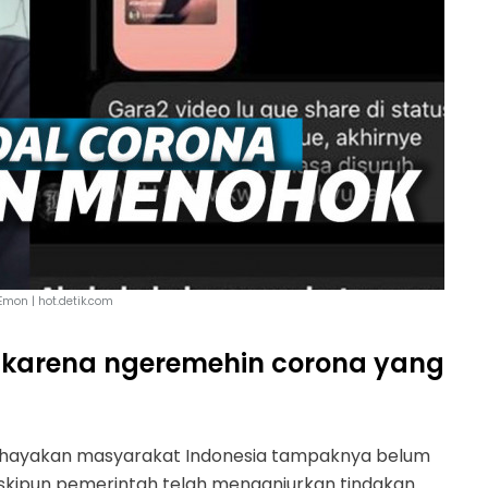
Emon | hot.detik.com
l karena ngeremehin corona yang
ahayakan masyarakat Indonesia tampaknya belum
skipun pemerintah telah menganjurkan tindakan