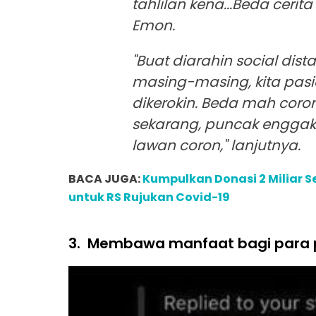
tahlilan kena...Beda ceri
Emon.
"Buat diarahin social dist
masing-masing, kita pasie
dikerokin. Beda mah coro
sekarang, puncak enggak
lawan coron," lanjutnya.
BACA JUGA:
Kumpulkan Donasi 2 Miliar S
untuk RS Rujukan Covid-19
3.
Membawa manfaat bagi para 