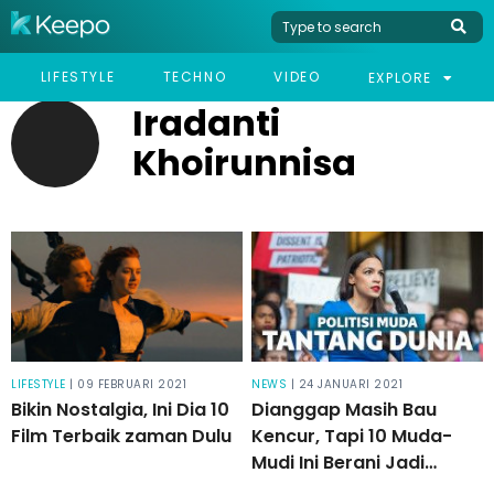
LIFESTYLE
TECHNO
VIDEO
EXPLORE
Iradanti
Khoirunnisa
LIFESTYLE
| 09 FEBRUARI 2021
NEWS
| 24 JANUARI 2021
Bikin Nostalgia, Ini Dia 10
Dianggap Masih Bau
Film Terbaik zaman Dulu
Kencur, Tapi 10 Muda-
Mudi Ini Berani Jadi
Politisi!