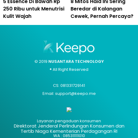
5 Essence Di Bawah Rp
8 Mitos Haid Ini Sering
250 Ribu untuk Menutrisi
Beredar di Kalangan
Kulit Wajah
Cewek, Pernah Percaya?
© 2019
NUSANTARA TECHNOLOGY
® All Right Reserved
CS: 081331729141
Email: support@keepo.me
Layanan pengaduan konsumen
Direktorat Jenderal Perlindungan Konsumen dan
Tertib Niaga Kementerian Perdagangan RI
WA : 085311111010