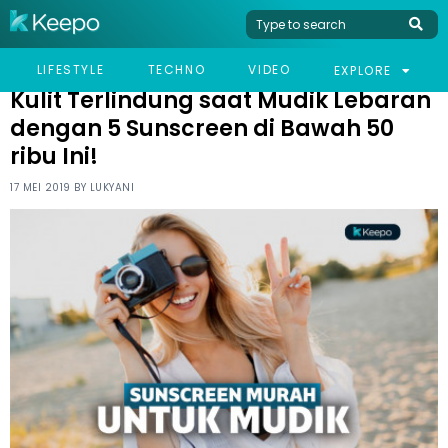
HOME
WOMEN
KULIT TERLINDUNG SAAT MUDIK LEBARAN DENGAN 5
LIFESTYLE
TECHNO
VIDEO
EXPLORE
SUNSCREEN DI BAWAH 50 RIBU INI!
Kulit Terlindung saat Mudik Lebaran
dengan 5 Sunscreen di Bawah 50
ribu Ini!
17 MEI 2019 BY
LUKYANI