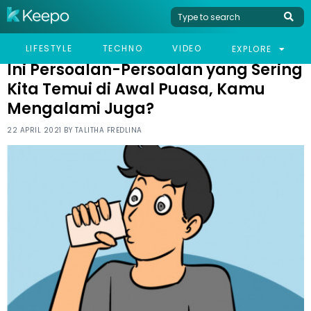
HOME
WOMEN
INI PERSOALAN-PERSOALAN YANG SERING KITA TEMUI DI AWAL
LIFESTYLE
TECHNO
VIDEO
EXPLORE
PUASA, KAMU MENGALAMI JUGA?
Ini Persoalan-Persoalan yang Sering
Kita Temui di Awal Puasa, Kamu
Mengalami Juga?
22 APRIL 2021 BY
TALITHA FREDLINA