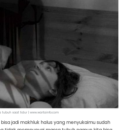
 tubuh saat tidur | www.wartainfo.com
 bisa jadi makhluk halus yang menyukaimu sudah
 tidak mempunyai massa tubuh namun kita bisa