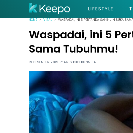
LIFESTYLE
T
HOME
VIRAL
WASPADAI, INI 5 PERTANDA SAHIH JIN SUKA SAM
Waspadai, ini 5 Pe
Sama Tubuhmu!
19 DESEMBER 2019 BY
ANIS KHOERUNNISA