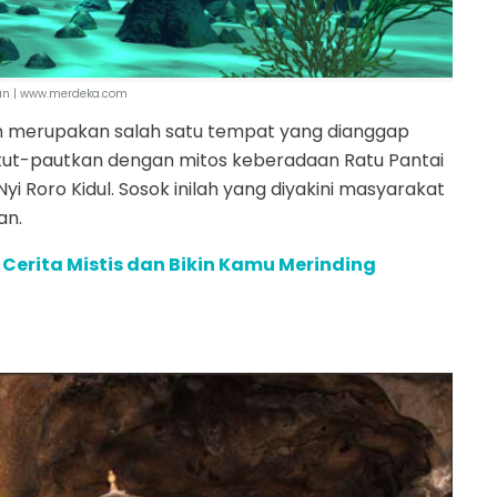
an | www.merdeka.com
atan merupakan salah satu tempat yang dianggap
angkut-pautkan dengan mitos keberadaan Ratu Pantai
yi Roro Kidul. Sosok inilah yang diyakini masyarakat
an.
Cerita Mistis dan Bikin Kamu Merinding