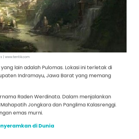
s | www.tentik.com
ang lain adalah Pulomas. Lokasi ini terletak di
bupaten Indramayu, Jawa Barat yang memang
 bernama Raden Werdinata. Dalam menjalankan
eh Mahapatih Jongkara dan Panglima Kalasrenggi.
engan emas murni.
enyeramkan di Dunia