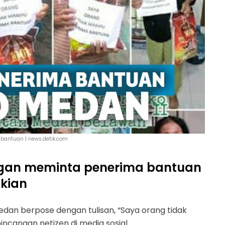
 bantuan | news.detik.com
ngan meminta penerima bantuan
ikian
Medan berpose dengan tulisan, “Saya orang tidak
incangan netizen di media sosial.