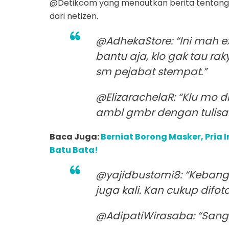
@Detikcom yang menautkan berita tentang b
dari netizen.
@AdhekaStore: “Ini mah 
bantu aja, klo gak tau ra
sm pejabat stempat.”
@ElizarachelaR: “Klu mo 
ambl gmbr dengan tulisan 
Baca Juga:
Berniat Borong Masker, Pria 
Batu Bata!
@yajidbustomi8: “Kebange
juga kali. Kan cukup difo
@AdipatiWirasaba: “Sang